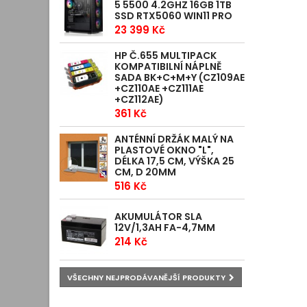
5 5500 4.2GHZ 16GB 1TB
SSD RTX5060 WIN11 PRO
23 399 Kč
HP Č.655 MULTIPACK
KOMPATIBILNÍ NÁPLNĚ
SADA BK+C+M+Y (CZ109AE
+CZ110AE +CZ111AE
+CZ112AE)
361 Kč
ANTÉNNÍ DRŽÁK MALÝ NA
PLASTOVÉ OKNO "L",
DÉLKA 17,5 CM, VÝŠKA 25
CM, D 20MM
516 Kč
AKUMULÁTOR SLA
12V/1,3AH FA-4,7MM
214 Kč
VŠECHNY NEJPRODÁVANĚJŠÍ PRODUKTY