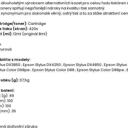
je dlouholetým výrobcem alternativních kazet pro celou řadu tiskáren
tonery splňují nejpřísnější nároky na kvalitu i tisk samotný.
je synonymum pro dokonalé věrný, ostrý tisk a to za stále atraktivní cen
tridge/toner):
Cartridge
 tisku (stran):
420s
t (ml):
12ml (originál 8ml)
o
zurová
ilita s modely:
lus DX3850 ; Epson Stylus DX4250 ; Epson Stylus DX4850 ; Epson Stylus
lus Color D68pe ; Epson Stylus Color D88 ; Epson Stylus Color D88pe ; 
obku (g):
37,5g
balení:
 (g): 49
m): 100
): 100
(mm): 35
á doživotní záruka