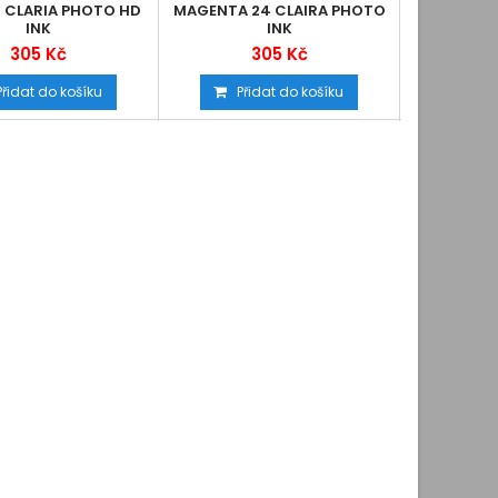
 CLARIA PHOTO HD
MAGENTA 24 CLAIRA PHOTO
24 CLARI
INK
INK
305 Kč
305 Kč
Přidat do košíku
Přidat do košíku
Při