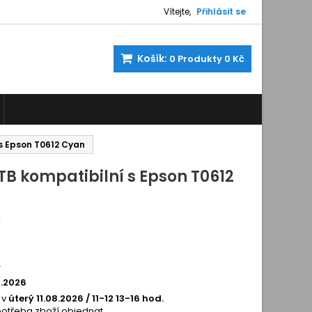
Vítejte,
Přihlásit se
Košík:
0
Produkty
0 Kč
 s Epson T0612 Cyan
 TB kompatibilní s Epson T0612
2
200105
í
8.2026
 v
úterý 11.08.2026 / 11-12 13-16 hod.
potřeba zboží objednat.