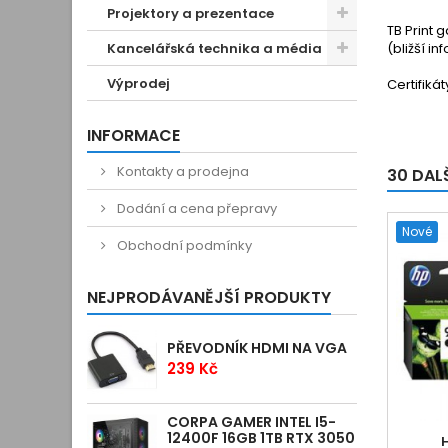
Projektory a prezentace
TB Print 
Kancelářská technika a média
(bližší i
Výprodej
Certifiká
INFORMACE
Kontakty a prodejna
30 DAL
Dodání a cena přepravy
Nové
Obchodní podmínky
NEJPRODÁVANĚJŠÍ PRODUKTY
PŘEVODNÍK HDMI NA VGA
239 Kč
CORPA GAMER INTEL I5-
12400F 16GB 1TB RTX 3050