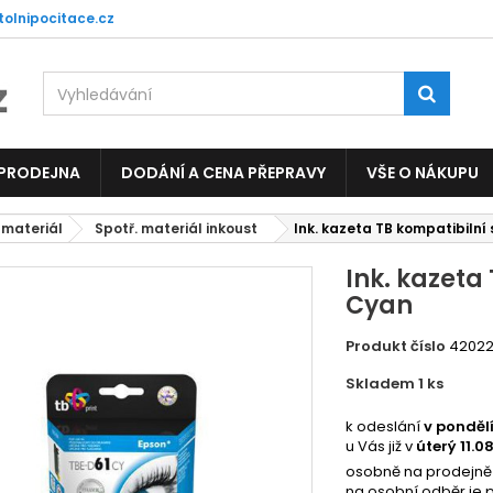
tolnipocitace.cz
 PRODEJNA
DODÁNÍ A CENA PŘEPRAVY
VŠE O NÁKUPU
 materiál
Spotř. materiál inkoust
Ink. kazeta TB kompatibilní
Ink. kazeta
Cyan
Produkt číslo
4202
Skladem 1
ks
4833
k odeslání
v ponděl
u Vás již v
úterý 11.0
osobně na prodejně
na osobní odběr je 