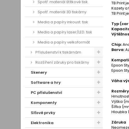
Spotř. materiál štítkové tisk.
TB Print 
Kazety a 
Spotř. materiál 3D tiskárny
TB Print 
Media a papíry inkoust. tisk
Typ (car
Kapacita
Media a papíry laser/LED. tisk
Výtěžnos
Media a papíry velkoformát
Chip:
An
Barva:
A
Příslušenství k tiskárnám
Kompatib
Rozšíření záruky pro tiskárny
Epson Sty
Epson Sty
Skenery
Váha výr
Software a hry
Rozměry 
PC příslušenství
Hmotnost
Výška (m
Komponenty
Šířka (mm
Hloubka 
Síťové prvky
Záruka
Elektronika
Neomezen