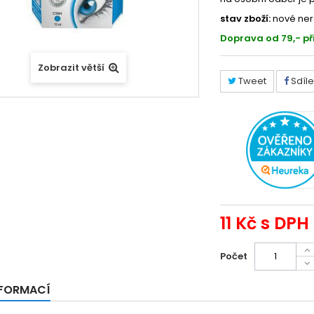
stav zboží:
nové ner
Doprava od 79,- př
Zobrazit větší
Tweet
Sdíle
11 Kč
s DPH
Počet
NFORMACÍ