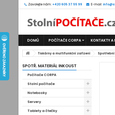
Zavolejte nám:
+420 605 37 55 99
E-mail:
info@s
DOMŮ
POČÍTAČE CORPA
KONTAKTY A
Tiskárny a multifunkční zařízení
Spotřební
SPOTŘ. MATERIÁL INKOUST
Počítače CORPA
Stolní počítače
Notebooky
Servery
Tablety a čtečky