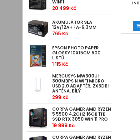
WIN11
INK
20 499 Kč
AKUMULÁTOR SLA
12V/12AH FA-6,3MM
765 Kč
EPSON PHOTO PAPER
GLOSSY 10X15CM 500
LISTŮ
1 115 Kč
MERCUSYS MW300UH
300MBPS N WIFI MICRO
USB 2.0 ADAPTÉR, 2X5DBI
ANTÉNA, BÍLÝ
299 Kč
CORPA GAMER AMD RYZEN
5 5500 4.2GHZ 16GB 1TB
SSD RTX 3050 WIN 11 PRO
19 899 Kč
CORPA GAMER AMD RYZEN