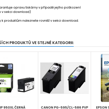
garantuje opravu tiskárny v případě jejího poškození
nfo v sekci download)
ty k produktům naleznete rovněž v sekci download.
ŠÍCH PRODUKTŮ VE STEJNÉ KATEGORII:
HP 950XL ČERNÁ
CANON PG-595/CL-586 PVP
EPSON 