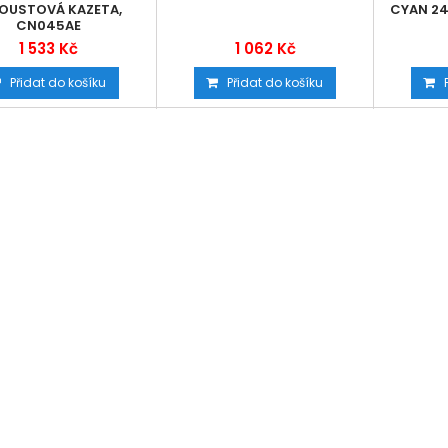
OUSTOVÁ KAZETA,
CYAN 24
CN045AE
1 533 Kč
1 062 Kč
Přidat do košíku
Přidat do košíku