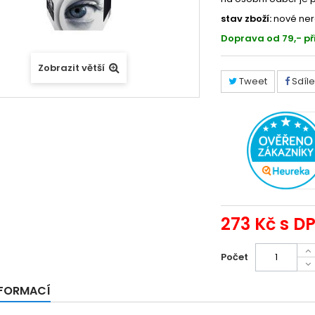
stav zboží:
nové ner
Doprava od 79,- př
Zobrazit větší
Tweet
Sdíle
273 Kč
s D
Počet
NFORMACÍ