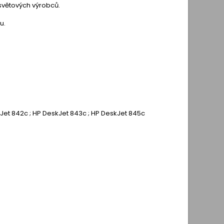
 světových výrobců.
u.
kJet 842c ; HP DeskJet 843c ; HP DeskJet 845c