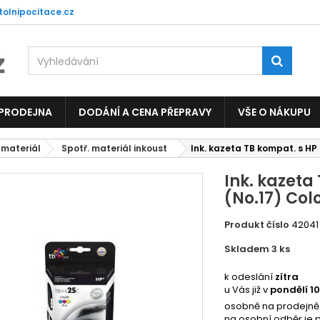
tolnipocitace.cz
 PRODEJNA
DODÁNÍ A CENA PŘEPRAVY
VŠE O NÁKUPU
 materiál
Spotř. materiál inkoust
Ink. kazeta TB kompat. s HP
Ink. kazeta
(No.17) Col
Produkt číslo
42041
Skladem 3
ks
4833
k odeslání
zítra
u Vás již v
pondělí 1
osobně na prodejně
na osobní odběr je 