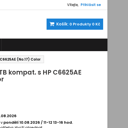
Vítejte,
Přihlásit se
Košík:
0
Produkty
0 Kč
 C6625AE (No.17) Color
 TB kompat. s HP C6625AE
or
200223
0.08.2026
 v
pondělí 10.08.2026 / 11-12 13-16 hod.
potřeba zboží objednat.