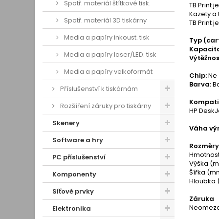
Spotř. materiál štítkové tisk.
TB Print 
Kazety a 
Spotř. materiál 3D tiskárny
TB Print 
Media a papíry inkoust. tisk
Typ (car
Kapacita
Media a papíry laser/LED. tisk
Výtěžnos
Media a papíry velkoformát
Chip:
Ne
Barva:
B
Příslušenství k tiskárnám
Kompatib
Rozšíření záruky pro tiskárny
HP DeskJe
Skenery
Váha výr
Software a hry
Rozměry 
Hmotnost 
PC příslušenství
Výška (m
Šířka (mm
Komponenty
Hloubka 
Síťové prvky
Záruka
Neomezen
Elektronika