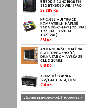
5 5500 4.2GHZ 16GB 1TB
SSD RTX5060 WIN11 PRO
23 399 Kč
HP Č.655 MULTIPACK
KOMPATIBILNÍ NÁPLNĚ
SADA BK+C+M+Y (CZ109AE
+CZ110AE +CZ111AE
+CZ112AE)
361 Kč
ANTÉNNÍ DRŽÁK MALÝ NA
PLASTOVÉ OKNO "L",
DÉLKA 17,5 CM, VÝŠKA 25
CM, D 20MM
516 Kč
AKUMULÁTOR SLA
12V/1,3AH FA-4,7MM
214 Kč
VŠECHNY NEJPRODÁVANĚJŠÍ PRODUKTY