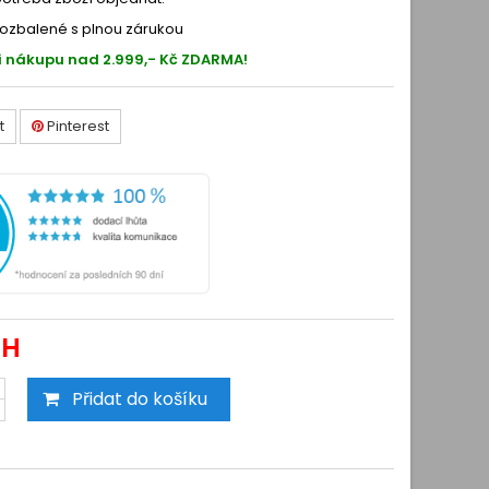
ozbalené s plnou zárukou
i nákupu nad 2.999,- Kč ZDARMA!
t
Pinterest
PH
Přidat do košíku