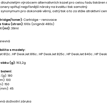
je dlouholetým výrobcem alternativních kazet pro celou řadu tiskáren
tonery splňují nejpřísnější nároky na kvalitu i tisk samotný.
je synonymum pro dokonalé věrný, ostrý tisk a to za stále atraktivní cen
tridge/toner):
Cartridge - renovace
 tisku (stran):
610s (originál 480s)
t (ml):
39ml
arevná
ilita s modely:
t 812c ; HP DeskJet 816c ; HP DeskJet 825c ; HP DeskJet 840c ; HP Des
obku (g):
163,2g
balení:
(g): 180
m): 100
): 150
(mm): 45
á doživotní záruka