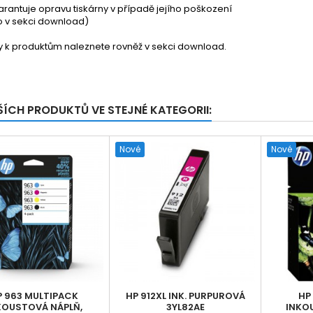
garantuje opravu tiskárny v případě jejího poškození
nfo v sekci download)
ty k produktům naleznete rovněž v sekci download.
ŠÍCH PRODUKTŮ VE STEJNÉ KATEGORII:
Nové
Nové
P 963 MULTIPACK
HP 912XL INK. PURPUROVÁ
HP
KOUSTOVÁ NÁPLŇ,
3YL82AE
INKO