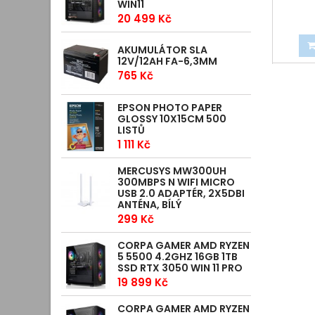
WIN11
20 499 Kč
AKUMULÁTOR SLA
12V/12AH FA-6,3MM
765 Kč
EPSON PHOTO PAPER
GLOSSY 10X15CM 500
LISTŮ
1 111 Kč
MERCUSYS MW300UH
300MBPS N WIFI MICRO
USB 2.0 ADAPTÉR, 2X5DBI
ANTÉNA, BÍLÝ
299 Kč
CORPA GAMER AMD RYZEN
5 5500 4.2GHZ 16GB 1TB
SSD RTX 3050 WIN 11 PRO
19 899 Kč
CORPA GAMER AMD RYZEN