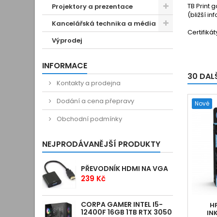
TB Print 
Projektory a prezentace
(bližší i
Kancelářská technika a média
Certifiká
Výprodej
INFORMACE
30 DAL
Kontakty a prodejna
Dodání a cena přepravy
Nové
Obchodní podmínky
NEJPRODÁVANĚJŠÍ PRODUKTY
PŘEVODNÍK HDMI NA VGA
239 Kč
CORPA GAMER INTEL I5-
H
12400F 16GB 1TB RTX 3050
IN