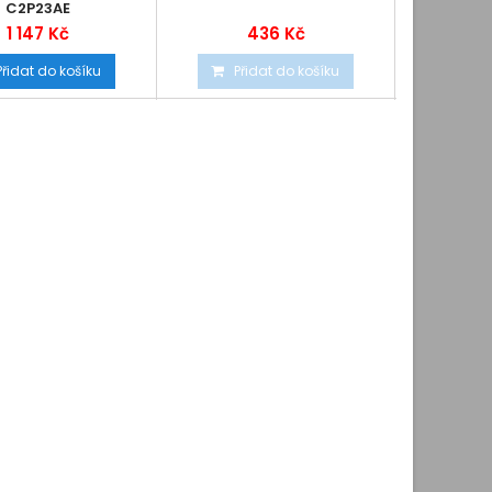
C2P23AE
1 147 Kč
436 Kč
Přidat do košíku
Přidat do košíku
Při