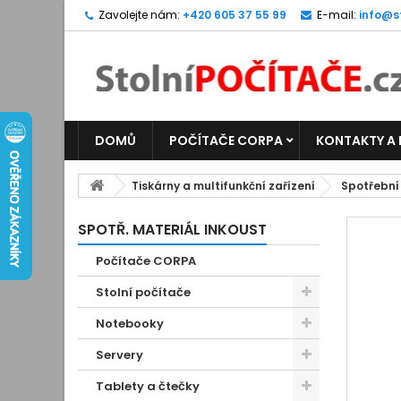
Zavolejte nám:
+420 605 37 55 99
E-mail:
info@s
DOMŮ
POČÍTAČE CORPA
KONTAKTY A
Tiskárny a multifunkční zařízení
Spotřební
SPOTŘ. MATERIÁL INKOUST
Počítače CORPA
Stolní počítače
Notebooky
Servery
Tablety a čtečky