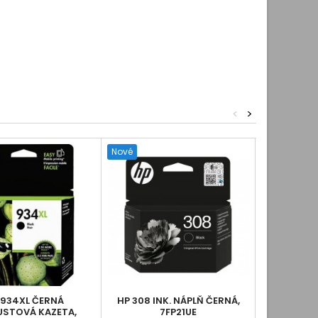
<
>
Nové
Nové
 934XL ČERNÁ
HP 308 INK. NÁPLŇ ČERNÁ,
HP 93
USTOVÁ KAZETA,
7FP21UE
PURPUR