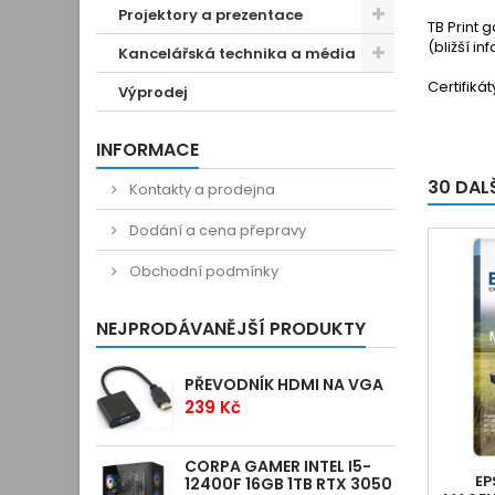
Projektory a prezentace
TB Print 
(bližší i
Kancelářská technika a média
Certifiká
Výprodej
INFORMACE
30 DAL
Kontakty a prodejna
Dodání a cena přepravy
Obchodní podmínky
NEJPRODÁVANĚJŠÍ PRODUKTY
PŘEVODNÍK HDMI NA VGA
239 Kč
CORPA GAMER INTEL I5-
EP
12400F 16GB 1TB RTX 3050