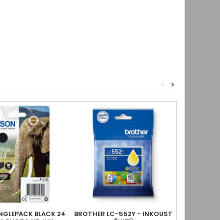
<
>
NGLEPACK BLACK 24
BROTHER LC-552Y - INKOUST
BROTHE