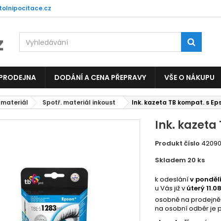
tolnipocitace.cz
 PRODEJNA
DODÁNÍ A CENA PŘEPRAVY
VŠE O NÁKUPU
 materiál
Spotř. materiál inkoust
Ink. kazeta TB kompat. s Ep
Ink. kazeta
Produkt číslo
4209
Skladem 20
ks
483
k odeslání
v ponděl
u Vás již v
úterý 11.0
osobně na prodejně
na osobní odběr je 