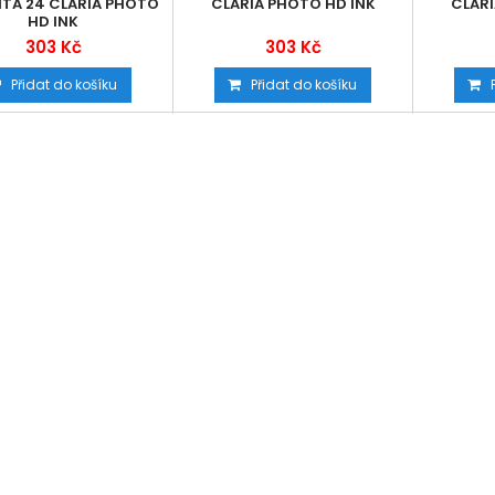
TA 24 CLARIA PHOTO
CLARIA PHOTO HD INK
CLARI
HD INK
303 Kč
303 Kč
Přidat do košíku
Přidat do košíku