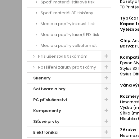
Kazety a 
Spotř. materiál štítkové tisk.
TB Print 
Spotř. materiál 3D tiskárny
Typ (car
Media a papíry inkoust. tisk
Kapacita
Výtěžnos
Media a papíry laser/LED. tisk
Chip:
An
Media a papíry velkoformát
Barva:
P
Příslušenství k tiskárnám
Kompatib
Epson Sty
Rozšíření záruky pro tiskárny
Stylus SX
Stylus Of
Skenery
Váha výr
Software a hry
Rozměry 
PC příslušenství
Hmotnost
Výška (m
Komponenty
Šířka (mm
Hloubka 
Síťové prvky
Záruka
Elektronika
Neomezen