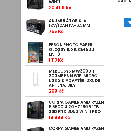
MAGEN
WIN11
20 499 Kč
AKUMULÁTOR SLA
12V/12AH FA-6,3MM
765 Kč
EPSON PHOTO PAPER
GLOSSY 10X15CM 500
LISTŮ
1 113 Kč
MERCUSYS MW300UH
300MBPS N WIFI MICRO
USB 2.0 ADAPTÉR, 2X5DBI
ANTÉNA, BÍLÝ
299 Kč
CORPA GAMER AMD RYZEN
5 5500 4.2GHZ 16GB 1TB
SSD RTX 3050 WIN 11 PRO
19 899 Kč
CORPA GAMER AMD RYZEN