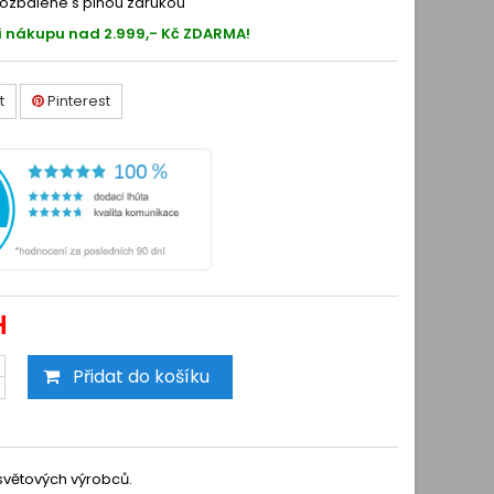
ozbalené s plnou zárukou
i nákupu nad 2.999,- Kč ZDARMA!
t
Pinterest
H
Přidat do košíku
 světových výrobců.