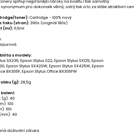
tonery splňují nejpřísnější nároky na kvalitu i tisk samotný.
je synonymum pro dokonalé věrný, ostrý tisk a to za stále atraktivní cen
tridge/toner):
Cartridge - 100% nový
 tisku (stran):
390s (originál 180s)
t (ml):
11,5ml
o
urpurová
ilita s modely:
lus SX235, Epson Stylus S22, Epson Stylus SX125, Epson
130, Epson Stylus SX420W, Epson Stylus SX425W, Epson
fice BX305F, Epson Stylus Office BX305FW
obku (g):
28,5g
balení:
 (g): 40
m): 100
): 100
(mm): 40
á doživotní záruka