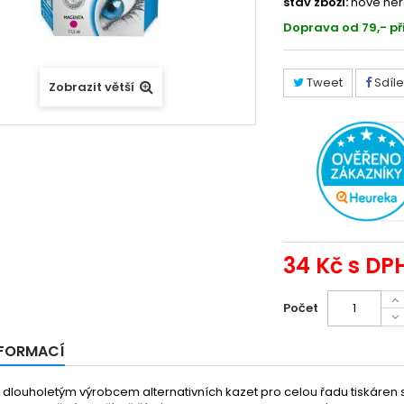
stav zboží:
nové ner
Doprava od 79,- př
Tweet
Sdíle
Zobrazit větší
34 Kč
s DP
Počet
NFORMACÍ
je dlouholetým výrobcem alternativních kazet pro celou řadu tiskáren