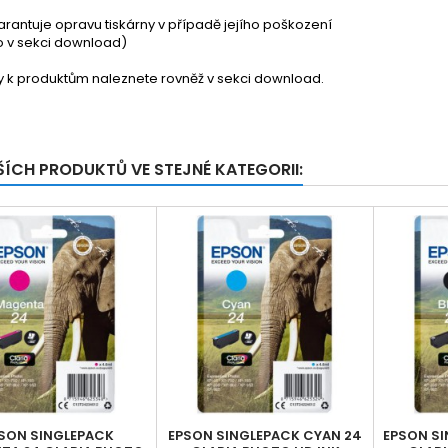
garantuje opravu tiskárny v případě jejího poškození
nfo v sekci download)
ty k produktům naleznete rovněž v sekci download.
ŠÍCH PRODUKTŮ VE STEJNÉ KATEGORII:
SON SINGLEPACK
EPSON SINGLEPACK CYAN 24
EPSON SI