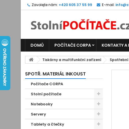
Zavolejte nám:
+420 605 37 55 99
E-mail:
info@s
DOMŮ
POČÍTAČE CORPA
KONTAKTY A
Tiskárny a multifunkční zařízení
Spotřební
SPOTŘ. MATERIÁL INKOUST
Počítače CORPA
Stolní počítače
Notebooky
Servery
Tablety a čtečky