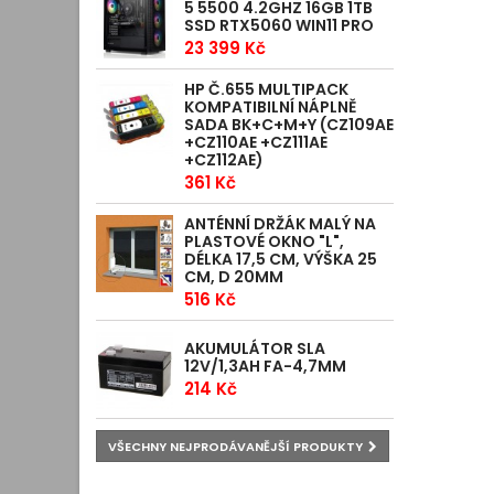
5 5500 4.2GHZ 16GB 1TB
SSD RTX5060 WIN11 PRO
23 399 Kč
HP Č.655 MULTIPACK
KOMPATIBILNÍ NÁPLNĚ
SADA BK+C+M+Y (CZ109AE
+CZ110AE +CZ111AE
+CZ112AE)
361 Kč
ANTÉNNÍ DRŽÁK MALÝ NA
PLASTOVÉ OKNO "L",
DÉLKA 17,5 CM, VÝŠKA 25
CM, D 20MM
516 Kč
AKUMULÁTOR SLA
12V/1,3AH FA-4,7MM
214 Kč
VŠECHNY NEJPRODÁVANĚJŠÍ PRODUKTY