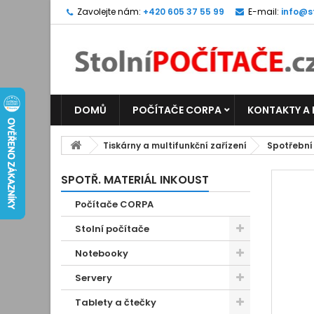
Zavolejte nám:
+420 605 37 55 99
E-mail:
info@s
DOMŮ
POČÍTAČE CORPA
KONTAKTY A
Tiskárny a multifunkční zařízení
Spotřební
SPOTŘ. MATERIÁL INKOUST
Počítače CORPA
Stolní počítače
Notebooky
Servery
Tablety a čtečky