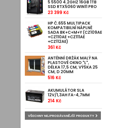
5 5500 4.2GHZ 16GB 1TB
SSD RTX5060 WIN11 PRO
23 399 Kč
HP Č.655 MULTIPACK
KOMPATIBILNÍ NÁPLNĚ
SADA BK+C+M+Y (CZ109AE
+CZ110AE +CZ111AE
+CZ112AE)
361 Kč
ANTÉNNÍ DRŽÁK MALÝ NA
PLASTOVÉ OKNO "L",
DÉLKA 17,5 CM, VÝŠKA 25
CM, D 20MM
516 Kč
AKUMULÁTOR SLA
12V/1,3AH FA-4,7MM
214 Kč
VŠECHNY NEJPRODÁVANĚJŠÍ PRODUKTY