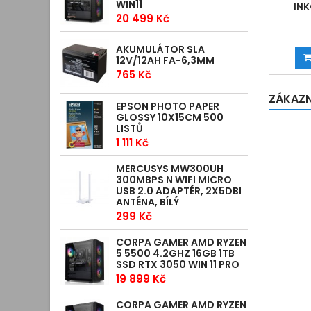
WIN11
INK
20 499 Kč
AKUMULÁTOR SLA
12V/12AH FA-6,3MM
765 Kč
ZÁKAZNÍ
EPSON PHOTO PAPER
GLOSSY 10X15CM 500
LISTŮ
1 111 Kč
MERCUSYS MW300UH
300MBPS N WIFI MICRO
USB 2.0 ADAPTÉR, 2X5DBI
ANTÉNA, BÍLÝ
299 Kč
CORPA GAMER AMD RYZEN
5 5500 4.2GHZ 16GB 1TB
SSD RTX 3050 WIN 11 PRO
19 899 Kč
CORPA GAMER AMD RYZEN