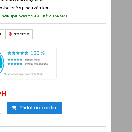
ozbalené s plnou zárukou
i nákupu nad 2.999,- Kč ZDARMA!
t
Pinterest
PH
Přidat do košíku