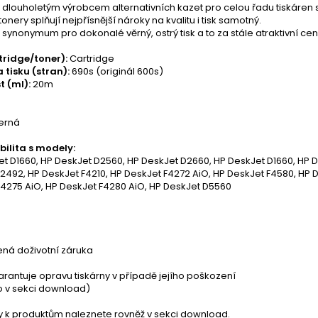
je dlouholetým výrobcem alternativních kazet pro celou řadu tiskáren
tonery splňují nejpřísnější nároky na kvalitu i tisk samotný.
je synonymum pro dokonalé věrný, ostrý tisk a to za stále atraktivní cen
tridge/toner):
Cartridge
 tisku (stran):
690s (originál 600s)
t (ml):
20m
erná
ilita s modely:
t D1660, HP DeskJet D2560, HP DeskJet D2660, HP DeskJet D1660, HP 
2492, HP DeskJet F4210, HP DeskJet F4272 AiO, HP DeskJet F4580, HP 
F4275 AiO, HP DeskJet F4280 AiO, HP DeskJet D5560
á doživotní záruka
garantuje opravu tiskárny v případě jejího poškození
nfo v sekci download)
ty k produktům naleznete rovněž v sekci download.