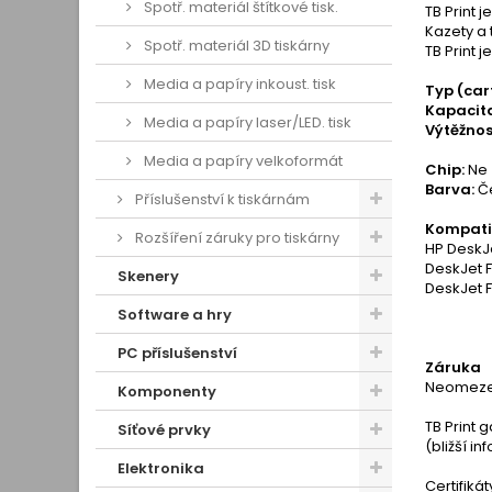
Spotř. materiál štítkové tisk.
TB Print 
Kazety a 
Spotř. materiál 3D tiskárny
TB Print 
Media a papíry inkoust. tisk
Typ (car
Kapacita
Media a papíry laser/LED. tisk
Výtěžnos
Media a papíry velkoformát
Chip:
Ne
Barva:
Č
Příslušenství k tiskárnám
Kompatib
Rozšíření záruky pro tiskárny
HP DeskJe
DeskJet F
Skenery
DeskJet 
Software a hry
PC příslušenství
Záruka
Neomezen
Komponenty
TB Print 
Síťové prvky
(bližší i
Elektronika
Certifiká