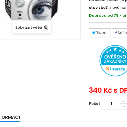
stav zboží:
nové ner
Doprava od 79,- př
Zobrazit větší
Tweet
Sdíle
340 Kč
s D
Počet
NFORMACÍ