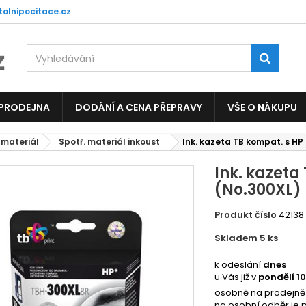
tolnipocitace.cz
 PRODEJNA
DODÁNÍ A CENA PŘEPRAVY
VŠE O NÁKUPU
 materiál
Spotř. materiál inkoust
Ink. kazeta TB kompat. s HP
Ink. kazeta
(No.300XL)
Produkt číslo
42138
Skladem 5
ks
4833
k odeslání
dnes
u Vás již v
pondělí 1
osobně na prodejně
na osobní odběr je 