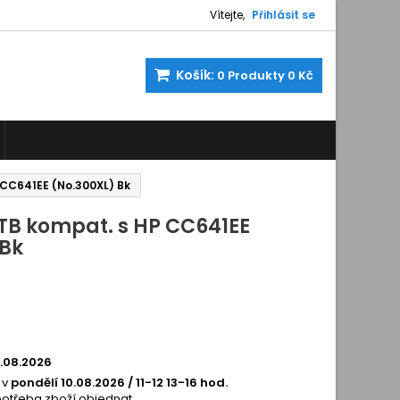
Vítejte,
Přihlásit se
Košík:
0
Produkty
0 Kč
 CC641EE (No.300XL) Bk
 TB kompat. s HP CC641EE
 Bk
200153
0.08.2026
 v
pondělí 10.08.2026 / 11-12 13-16 hod.
potřeba zboží objednat.