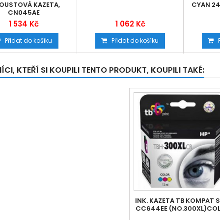
OUSTOVÁ KAZETA,
CYAN 24
CN045AE
1 534 Kč
1 062 Kč
Přidat do košíku
Přidat do košíku
CI, KTEŘÍ SI KOUPILI TENTO PRODUKT, KOUPILI TAKÉ:
INK. KAZETA TB KOMPAT S
CC644EE (NO.300XL)CO