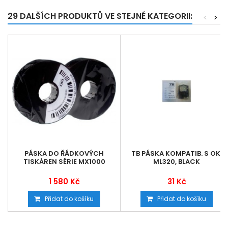
29 DALŠÍCH PRODUKTŮ VE STEJNÉ KATEGORII:
<
>
PÁSKA DO ŘÁDKOVÝCH
TB PÁSKA KOMPATIB. S OKI
TISKÁREN SÉRIE MX1000
ML320, BLACK
1 580 Kč
31 Kč
Přidat do košíku
Přidat do košíku