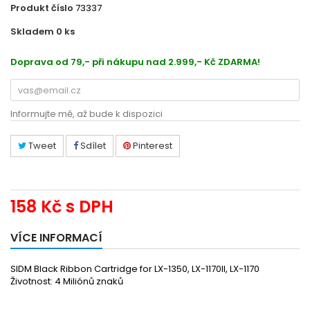
Produkt číslo
73337
Skladem 0
ks
EC13S015642
Doprava od 79,- při nákupu nad 2.999,- Kč ZDARMA!
Informujte mě, až bude k dispozici
Tweet
Sdílet
Pinterest
158 Kč
s DPH
VÍCE INFORMACÍ
SIDM Black Ribbon Cartridge for LX-1350, LX-1170II, LX-1170
Životnost: 4 Miliónů znaků