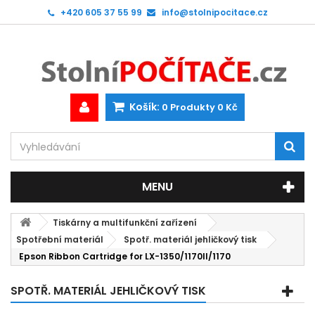
+420 605 37 55 99
info@stolnipocitace.cz
Košík:
0
Produkty
0 Kč
MENU
Tiskárny a multifunkční zařízení
Spotřební materiál
Spotř. materiál jehličkový tisk
Epson Ribbon Cartridge for LX-1350/1170II/1170
SPOTŘ. MATERIÁL JEHLIČKOVÝ TISK