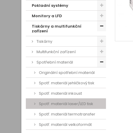
Pokladní systémy
Monitory a LFD
Tiskárny a multifunkční
zařízení
Tiskárny
Multifunkční zařízení
Spotřební materiál
Originální spotřební materiál
Spotř. materiál jehličkový tisk
Spotř. materiál inkoust
Spotř. materiál laser/LED tisk
Spotř. materiál termotransfer
Spotř. materiál velkoformát