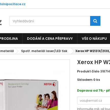
tolnipocitace.cz
 PRODEJNA
DODÁNÍ A CENA PŘEPRAVY
VŠE O NÁKUPU
 materiál
Spotř. materiál laser/LED tisk
Xerox HP W2131X/213X,
Xerox HP W2
Produkt číslo
31871
Skladem 0
ks
4833
Doprava od 79,- př
Informujte mě, až bu