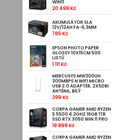
WIN11
20 499 Kč
AKUMULÁTOR SLA
12V/12AH FA-6,3MM
765 Kč
EPSON PHOTO PAPER
GLOSSY 10X15CM 500
LISTŮ
1 111 Kč
MERCUSYS MW300UH
300MBPS N WIFI MICRO
USB 2.0 ADAPTÉR, 2X5DBI
ANTÉNA, BÍLÝ
299 Kč
CORPA GAMER AMD RYZEN
5 5500 4.2GHZ 16GB 1TB
SSD RTX 3050 WIN 11 PRO
19 899 Kč
CORPA GAMER AMD RYZEN