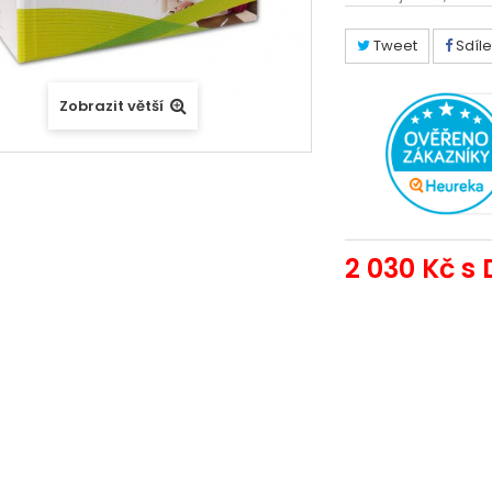
Tweet
Sdíle
Zobrazit větší
2 030 Kč
s 