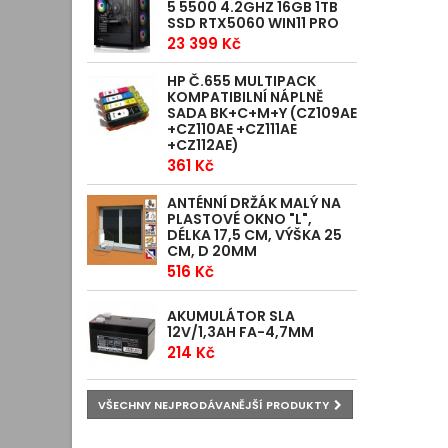
5 5500 4.2GHZ 16GB 1TB
SSD RTX5060 WIN11 PRO
23 399 Kč
HP Č.655 MULTIPACK
KOMPATIBILNÍ NÁPLNĚ
SADA BK+C+M+Y (CZ109AE
+CZ110AE +CZ111AE
+CZ112AE)
361 Kč
ANTÉNNÍ DRŽÁK MALÝ NA
PLASTOVÉ OKNO "L",
DÉLKA 17,5 CM, VÝŠKA 25
CM, D 20MM
516 Kč
AKUMULÁTOR SLA
12V/1,3AH FA-4,7MM
214 Kč
VŠECHNY NEJPRODÁVANĚJŠÍ PRODUKTY