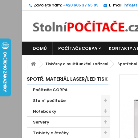
Zavolejte nám:
+420 605 37 55 99
E-mail:
info@s
DOMŮ
POČÍTAČE CORPA
KONTAKTY A
Tiskárny a multifunkční zařízení
Spotřební
SPOTŘ. MATERIÁL LASER/LED TISK
Počítače CORPA
Stolní počítače
Notebooky
Servery
Tablety a čtečky