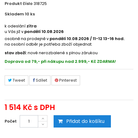
Produkt číslo
318725
Skladem 10
ks
4833204851
k odeslání
zítra
u Vás již v
pondělí 10.08.2026
osobně na prodejně v
pondělí 10.08.2026 / 11-12 13-16 hod.
na osobní odběr je potřeba zboží objednat.
stav zboží:
nové nerozbalené s plnou zárukou
Doprava od 79,- při nákupu nad 2.999,- Kč ZDARMA!
Tweet
Sdílet
Pinterest
1 514 Kč
s DPH
Přidat do košíku
Počet