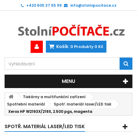
+420 605 37 55 99
info@stolnipocitace.cz
Košík:
0
Produkty
0 Kč
MENU
Tiskárny a multifunkční zařízení
Spotřební materiál
Spotř. materiál laser/LED tisk
Xerox HP W2193X/219X, 2.500 pgs, magenta
SPOTŘ. MATERIÁL LASER/LED TISK