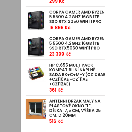
299 Kč
CORPA GAMER AMD RYZEN
5 5500 4.2GHZ 16GB 1TB
SSD RTX 3050 WIN 11 PRO
19 899 Kč
CORPA GAMER AMD RYZEN
5 5500 4.2GHZ 16GB 1TB
SSD RTX5060 WIN11 PRO
23 399 Kč
HP Č.655 MULTIPACK
KOMPATIBILNÍ NÁPLNĚ
SADA BK+C+M+Y (CZ109AE
+CZ110AE +CZ111AE
+CZ112AE)
361 Kč
ANTÉNNÍ DRŽÁK MALÝ NA
PLASTOVÉ OKNO "L",
DÉLKA 17,5 CM, VÝŠKA 25
CM, D 20MM
516 Kč