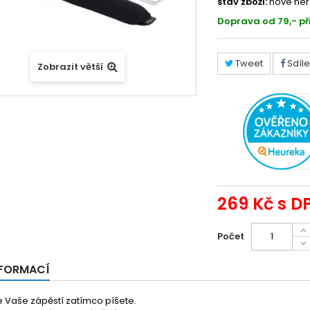
stav zboží:
nové ner
Doprava od 79,- př
Tweet
Sdíle
Zobrazit větší
269 Kč
s D
Počet
NFORMACÍ
e Vaše zápěstí zatímco píšete.