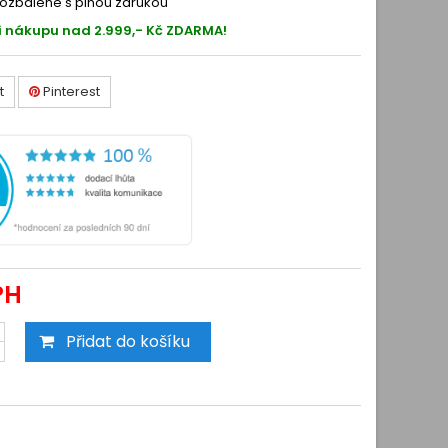
ozbalené s plnou zárukou
i nákupu nad 2.999,- Kč ZDARMA!
t
Pinterest
PH
Přidat do košíku