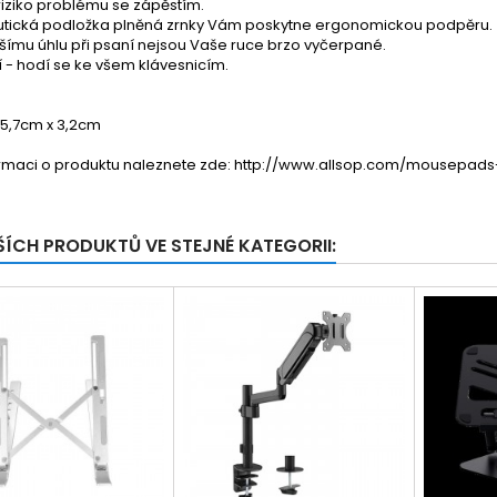
 riziko problému se zápěstím.
utická podložka plněná zrnky Vám poskytne ergonomickou podpěru.
pšímu úhlu při psaní nejsou Vaše ruce brzo vyčerpané.
lní - hodí se ke všem klávesnicím.
 5,7cm x 3,2cm
ormaci o produktu naleznete zde: http://www.allsop.com/mousepad
ŠÍCH PRODUKTŮ VE STEJNÉ KATEGORII: