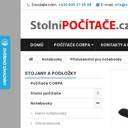
Zavolejte nám:
+420 605 37 55 99
E-mail:
info@s
DOMŮ
POČÍTAČE CORPA
KONTAKTY A
Notebooky
Příslušenství pro notebooky
STOJANY A PODLOŽKY
Počítače CORPA
Stolní počítače
Notebooky
Herní notebooky
Chromebook