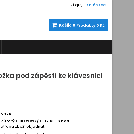
Vítejte,
Přihlásit se
Košík:
0
Produkty
0 Kč
ožka pod zápěstí ke klávesnici
10324
í
8.2026
 v
úterý 11.08.2026 / 11-12 13-16 hod.
potřeba zboží objednat.