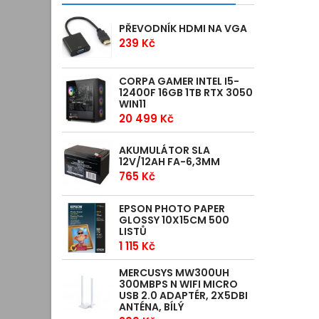
PŘEVODNÍK HDMI NA VGA
239 Kč
CORPA GAMER INTEL I5-
12400F 16GB 1TB RTX 3050
WIN11
20 499 Kč
AKUMULÁTOR SLA
12V/12AH FA-6,3MM
765 Kč
EPSON PHOTO PAPER
GLOSSY 10X15CM 500
LISTŮ
1 115 Kč
MERCUSYS MW300UH
300MBPS N WIFI MICRO
USB 2.0 ADAPTÉR, 2X5DBI
ANTÉNA, BÍLÝ