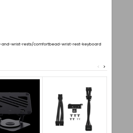
s-and-wrist-rests/comfortbead-wrist-rest-keyboard
<
>