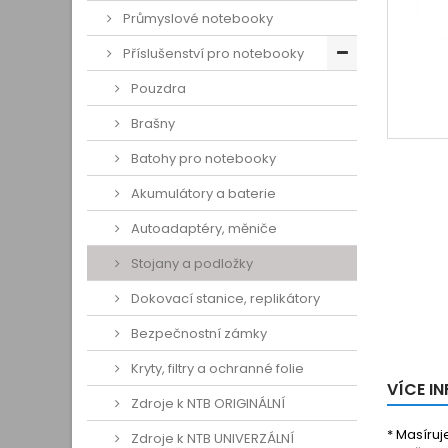
Průmyslové notebooky
Příslušenství pro notebooky
Pouzdra
Brašny
Batohy pro notebooky
Akumulátory a baterie
Autoadaptéry, měniče
Stojany a podložky
Dokovací stanice, replikátory
Bezpečnostní zámky
Kryty, filtry a ochranné folie
VÍCE I
Zdroje k NTB ORIGINÁLNÍ
* Masíruj
Zdroje k NTB UNIVERZÁLNÍ