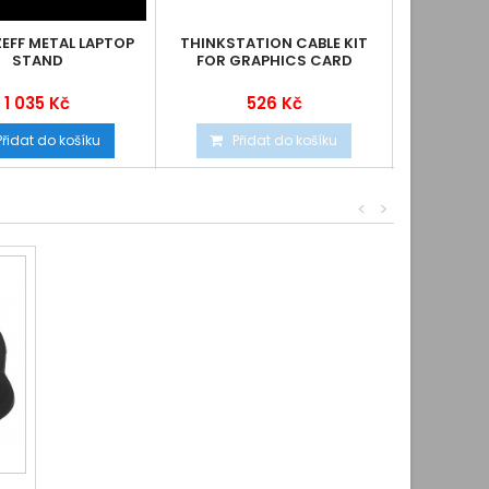
EFF METAL LAPTOP
THINKSTATION CABLE KIT
EVOLVEO A
STAND
FOR GRAPHICS CARD
PODLOŽKA
5X VEN
PO
1 035 Kč
526 Kč
Přidat do košíku
Přidat do košíku
Při
<
>