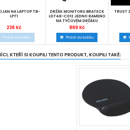
OJAN NA LAPTOP TB-
DRŽÁK MONITORU BRATECK
TRUST Z
LPT1
LDT48-C012 JEDNO RAMENO
NA TYČOVÉM DRŽÁKU
PLYNOVÁ VZPĚRA
236 Kč
869 Kč
Přidat do košíku
Přidat do košíku
CI, KTEŘÍ SI KOUPILI TENTO PRODUKT, KOUPILI TAKÉ: