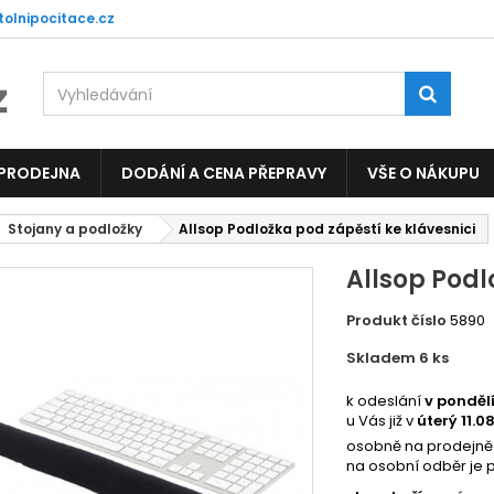
tolnipocitace.cz
 PRODEJNA
DODÁNÍ A CENA PŘEPRAVY
VŠE O NÁKUPU
Stojany a podložky
Allsop Podložka pod zápěstí ke klávesnici
Allsop Podl
Produkt číslo
5890
Skladem 6
ks
2960
k odeslání
v ponděl
u Vás již v
úterý 11.0
osobně na prodejně
na osobní odběr je 