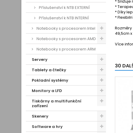
* Snižuje
* Terape
Příslušenství k NTB EXTERNÍ
* Díky le
* Flexibi
Příslušenství k NTB INTERNÍ
Rozměry
Notebooky s procesorem Intel
49,5cm x
Notebooky s procesorem AMD
Více inf
Notebooky s procesorem ARM
Servery
30 DAL
Tablety a čtečky
Pokladní systémy
Monitory a LFD
Tiskárny a multifunkční
zařízení
Skenery
Software a hry