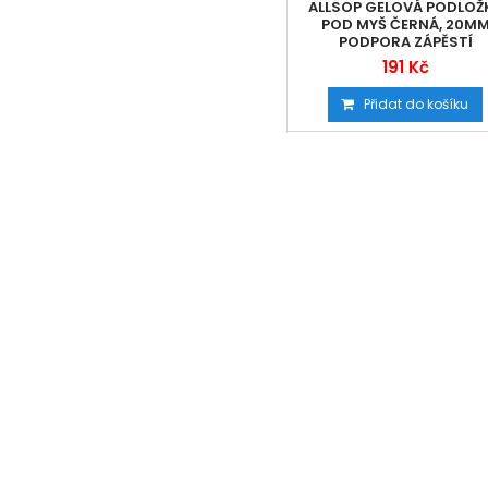
ALLSOP GELOVÁ PODLOŽ
POD MYŠ ČERNÁ, 20M
PODPORA ZÁPĚSTÍ
191 Kč
Přidat do košíku