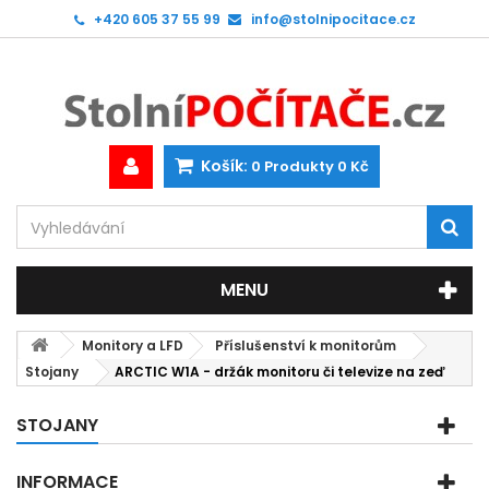
+420 605 37 55 99
info@stolnipocitace.cz
Košík:
0
Produkty
0 Kč
MENU
Monitory a LFD
Příslušenství k monitorům
Stojany
ARCTIC W1A - držák monitoru či televize na zeď
STOJANY
INFORMACE