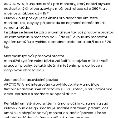
ARCTIC W1A je unikátní držák pro monitory, který nabízí plynule
nastavitelný úhel obrazovky s možností rotace až o 360 °, a s
možností náklonu až ± 15 °.
Kulový kloub poskytuje flexibilitu pro dokonalé umístěte
monitoru tak, aby byl při pohledu co nejméně namáhán krk,
ramena i záda.
Instaluje se těsně ke zdi a maximalizuje tak váš pracovní prostor.
Je kompatibilní s monitory od 13 "do 30", dvoudílný montážní
systém umožňuje rychlou a snadnou instalaci a udrží pak až 20
kg.
Maximalizujte svůj pracovní prostor
montážní systém velmi blízko zdi šetří co nejvíce místa z vaší
pracovní plochy. Je také ideálním řešením pro aplikace s
dotykovou obrazovkou.
Jednoduše nastavitelné pozice
ARCTIC W1A má integrován kulový kloub, který umožňuje
flexibilně nastavit úhel obrazovky s 360 ° rotací, s 60 ° otáčením
vlevo-vpravo a s možnosti sklopení až 15 °.
Perfektní umístění pro snížení námahy očí, krku, ramen a zad
Kulový kloub design umožňuje snadné nastavení prstem, což
umožňuje přizpůsobit svůj monitor do ideální pozice. Tím se
zabrání nežádoucí námaze očí, krku, ramen a zad.