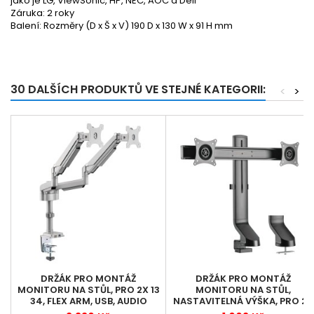
jako je LG, ViewSonic, HP, NEC, AOC a Dell
Záruka: 2 roky
Balení: Rozměry (D x Š x V) 190 D x 130 W x 91 H mm
30 DALŠÍCH PRODUKTŮ VE STEJNÉ KATEGORII:
<
>
DRŽÁK PRO MONTÁŽ
DRŽÁK PRO MONTÁŽ
MONITORU NA STŮL, PRO 2X 13
MONITORU NA STŮL,
34, FLEX ARM, USB, AUDIO
NASTAVITELNÁ VÝŠKA, PRO 2X
KONEKTORY
17 32 MONITORY