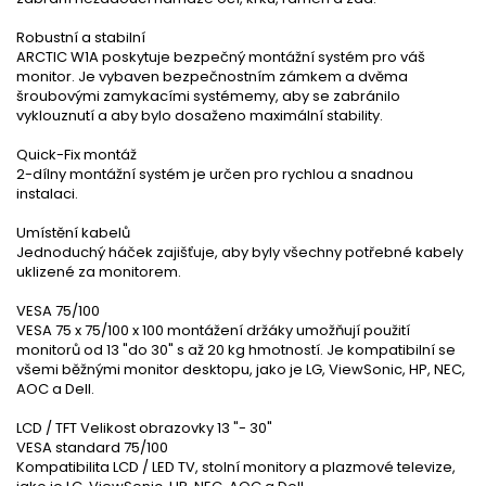
Robustní a stabilní
ARCTIC W1A poskytuje bezpečný montážní systém pro váš
monitor. Je vybaven bezpečnostním zámkem a dvěma
šroubovými zamykacími systémemy, aby se zabránilo
vyklouznutí a aby bylo dosaženo maximální stability.
Quick-Fix montáž
2-dílny montážní systém je určen pro rychlou a snadnou
instalaci.
Umístění kabelů
Jednoduchý háček zajišťuje, aby byly všechny potřebné kabely
uklizené za monitorem.
VESA 75/100
VESA 75 x 75/100 x 100 montážení držáky umožňují použití
monitorů od 13 "do 30" s až 20 kg hmotností. Je kompatibilní se
všemi běžnými monitor desktopu, jako je LG, ViewSonic, HP, NEC,
AOC a Dell.
LCD / TFT Velikost obrazovky 13 "- 30"
VESA standard 75/100
Kompatibilita LCD / LED TV, stolní monitory a plazmové televize,