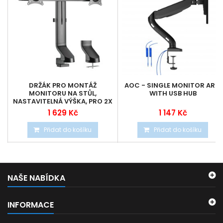
DRŽÁK PRO MONTÁŽ
AOC - SINGLE MONITOR ARM
MONITORU NA STŮL,
WITH USB HUB
NASTAVITELNÁ VÝŠKA, PRO 2X
17 32 MONITORY
1 629 Kč
1 147 Kč
Přidat do košíku
Přidat do košíku
NAŠE NABÍDKA
INFORMACE