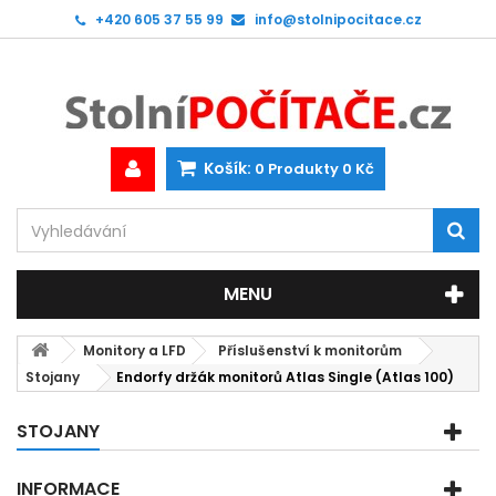
+420 605 37 55 99
info@stolnipocitace.cz
Košík:
0
Produkty
0 Kč
MENU
Monitory a LFD
Příslušenství k monitorům
Stojany
Endorfy držák monitorů Atlas Single (Atlas 100)
STOJANY
INFORMACE