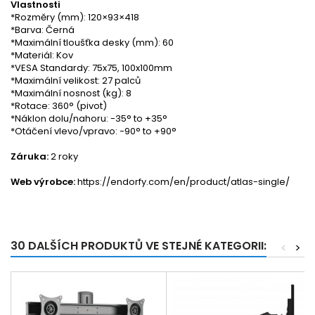
Vlastnosti
*Rozměry (mm): 120×93×418
*Barva: Černá
*Maximální tloušťka desky (mm): 60
*Materiál: Kov
*VESA Standardy: 75x75, 100x100mm
*Maximální velikost: 27 palců
*Maximální nosnost (kg): 8
*Rotace: 360° (pivot)
*Náklon dolu/nahoru: -35° to +35°
*Otáčení vlevo/vpravo: -90° to +90°
Záruka:
2 roky
Web výrobce:
https://endorfy.com/en/product/atlas-single/
30 DALŠÍCH PRODUKTŮ VE STEJNÉ KATEGORII:
<
>