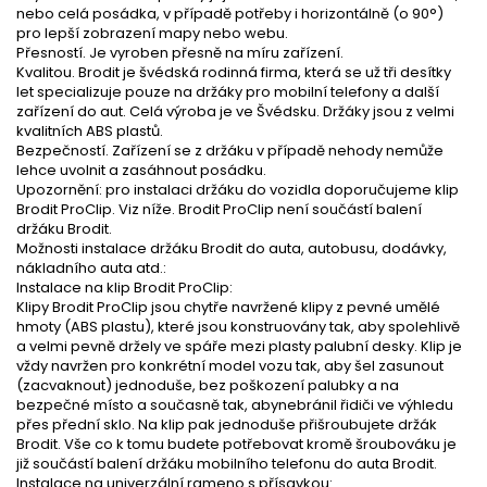
nebo celá posádka, v případě potřeby i horizontálně (o 90°)
pro lepší zobrazení mapy nebo webu.
Přesností. Je vyroben přesně na míru zařízení.
Kvalitou. Brodit je švédská rodinná firma, která se už tři desítky
let specializuje pouze na držáky pro mobilní telefony a další
zařízení do aut. Celá výroba je ve Švédsku. Držáky jsou z velmi
kvalitních ABS plastů.
Bezpečností. Zařízení se z držáku v případě nehody nemůže
lehce uvolnit a zasáhnout posádku.
Upozornění: pro instalaci držáku do vozidla doporučujeme klip
Brodit ProClip. Viz níže. Brodit ProClip není součástí balení
držáku Brodit.
Možnosti instalace držáku Brodit do auta, autobusu, dodávky,
nákladního auta atd.:
Instalace na klip Brodit ProClip:
Klipy Brodit ProClip jsou chytře navržené klipy z pevné umělé
hmoty (ABS plastu), které jsou konstruovány tak, aby spolehlivě
a velmi pevně držely ve spáře mezi plasty palubní desky. Klip je
vždy navržen pro konkrétní model vozu tak, aby šel zasunout
(zacvaknout) jednoduše, bez poškození palubky a na
bezpečné místo a současně tak, abynebránil řidiči ve výhledu
přes přední sklo. Na klip pak jednoduše přišroubujete držák
Brodit. Vše co k tomu budete potřebovat kromě šroubováku je
již součástí balení držáku mobilního telefonu do auta Brodit.
Instalace na univerzální rameno s přísavkou: