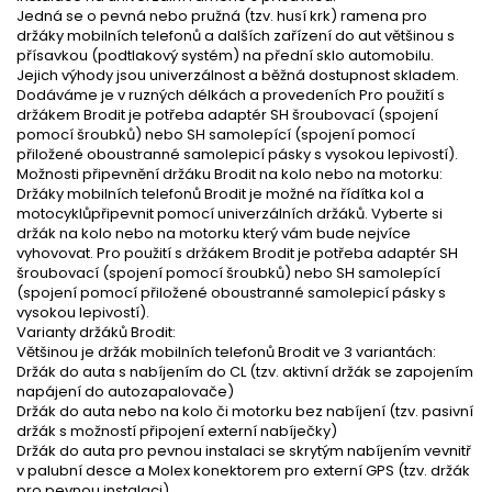
Jedná se o pevná nebo pružná (tzv. husí krk) ramena pro
držáky mobilních telefonů a dalších zařízení do aut většinou s
přísavkou (podtlakový systém) na přední sklo automobilu.
Jejich výhody jsou univerzálnost a běžná dostupnost skladem.
Dodáváme je v ruzných délkách a provedeních Pro použití s
držákem Brodit je potřeba adaptér SH šroubovací (spojení
pomocí šroubků) nebo SH samolepící (spojení pomocí
přiložené oboustranné samolepicí pásky s vysokou lepivostí).
Možnosti připevnění držáku Brodit na kolo nebo na motorku:
Držáky mobilních telefonů Brodit je možné na řídítka kol a
motocyklůpřipevnit pomocí univerzálních držáků. Vyberte si
držák na kolo nebo na motorku který vám bude nejvíce
vyhovovat. Pro použití s držákem Brodit je potřeba adaptér SH
šroubovací (spojení pomocí šroubků) nebo SH samolepící
(spojení pomocí přiložené oboustranné samolepicí pásky s
vysokou lepivostí).
Varianty držáků Brodit:
Většinou je držák mobilních telefonů Brodit ve 3 variantách:
Držák do auta s nabíjením do CL (tzv. aktivní držák se zapojením
napájení do autozapalovače)
Držák do auta nebo na kolo či motorku bez nabíjení (tzv. pasivní
držák s možností připojení externí nabíječky)
Držák do auta pro pevnou instalaci se skrytým nabíjením vevnitř
v palubní desce a Molex konektorem pro externí GPS (tzv. držák
pro pevnou instalaci)