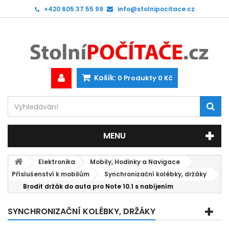
+420 605 37 55 99
info@stolnipocitace.cz
Košík:
0
Produkty
0 Kč
MENU
Elektronika
Mobily, Hodinky a Navigace
Příslušenství k mobilům
Synchronizační kolébky, držáky
Brodit držák do auta pro Note 10.1 s nabíjením
SYNCHRONIZAČNÍ KOLÉBKY, DRŽÁKY