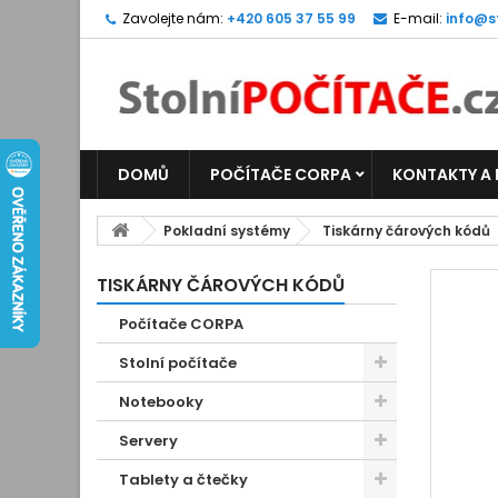
Zavolejte nám:
+420 605 37 55 99
E-mail:
info@s
DOMŮ
POČÍTAČE CORPA
KONTAKTY A
Pokladní systémy
Tiskárny čárových kódů
TISKÁRNY ČÁROVÝCH KÓDŮ
Počítače CORPA
Stolní počítače
Notebooky
Servery
Tablety a čtečky