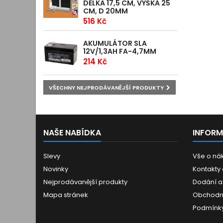
DÉLKA 17,5 CM, VÝŠKA 25
CM, D 20MM
516 Kč
AKUMULÁTOR SLA
12V/1,3AH FA-4,7MM
214 Kč
VŠECHNY NEJPRODÁVANĚJŠÍ PRODUKTY
NAŠE NABÍDKA
INFOR
Slevy
Vše o ná
Novinky
Kontakty
Nejprodávanější produkty
Dodání a
Mapa stránek
Obchodn
Podmínky