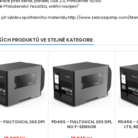
ace přes serial, paralel, USB 2.0, PrintServer 10/100
é Příslušenství: řezačka, vnitřní navíjení"
při výběru spotřebního materiálu:http://www.zebrazipship.com/Main
ŠÍCH PRODUKTŮ VE STEJNÉ KATEGORII:
- FULLTOUCH, 203 DPI
PD45S - FULLTOUCH, 203 DPI,
PD45S - 
NO F-SENSOR
LTS, R