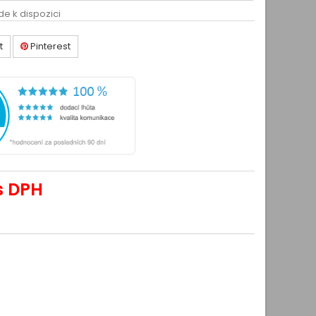
de k dispozici
t
Pinterest
s DPH