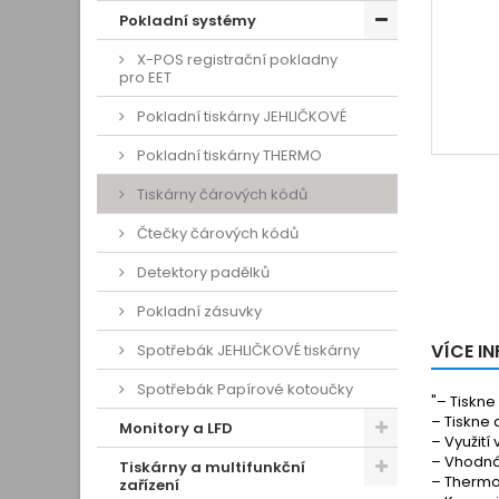
Pokladní systémy
X-POS registrační pokladny
pro EET
Pokladní tiskárny JEHLIČKOVÉ
Pokladní tiskárny THERMO
Tiskárny čárových kódů
Čtečky čárových kódů
Detektory padělků
Pokladní zásuvky
VÍCE I
Spotřebák JEHLIČKOVÉ tiskárny
Spotřebák Papírové kotoučky
"– Tiskne
– Tiskne 
Monitory a LFD
– Využití
– Vhodná
Tiskárny a multifunkční
– Thermot
zařízení