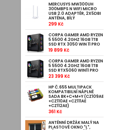
MERCUSYS MW300UH
300MBPS N WIFI MICRO
USB 2.0 ADAPTÉR, 2X5DBI
ANTÉNA, BÍLÝ
299 Kč
CORPA GAMER AMD RYZEN
5 5500 4.2GHZ 16GB 1TB
SSD RTX 3050 WIN 11 PRO
19 899 Kč
CORPA GAMER AMD RYZEN
5 5500 4.2GHZ 16GB 1TB
SSD RTX5060 WIN11 PRO
23 399 Kč
HP Č.655 MULTIPACK
KOMPATIBILNÍ NÁPLNĚ
SADA BK+C+M+Y (CZ109AE
+CZ110AE +CZ111AE
+CZ112AE)
361 Kč
ANTÉNNÍ DRŽÁK MALÝ NA
PLASTOVÉ OKNO "L",