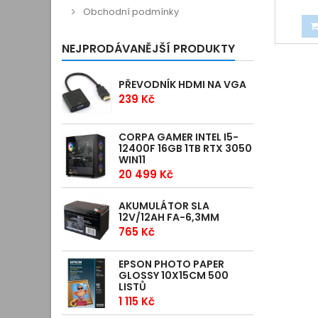
Obchodní podmínky
NEJPRODÁVANĚJŠÍ PRODUKTY
PŘEVODNÍK HDMI NA VGA
239 Kč
CORPA GAMER INTEL I5-
12400F 16GB 1TB RTX 3050
WIN11
20 499 Kč
AKUMULÁTOR SLA
12V/12AH FA-6,3MM
765 Kč
EPSON PHOTO PAPER
GLOSSY 10X15CM 500
LISTŮ
1 115 Kč