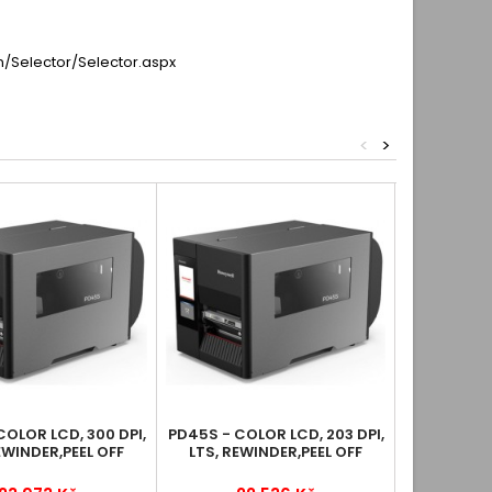
/Selector/Selector.aspx
<
>
COLOR LCD, 300 DPI,
PD45S - COLOR LCD, 203 DPI,
PD45S - CO
EWINDER,PEEL OFF
LTS, REWINDER,PEEL OFF