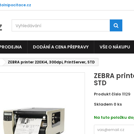
tolnipocitace.cz
 PRODEJNA
DODÁNÍ A CENA PŘEPRAVY
VŠE O NÁKUPU
ZEBRA printer 220Xi4, 300dpi, PrintServer, STD
ZEBRA print
STD
Produkt číslo
11129
Skladem 0
ks
EPP7
Na tuto položku d