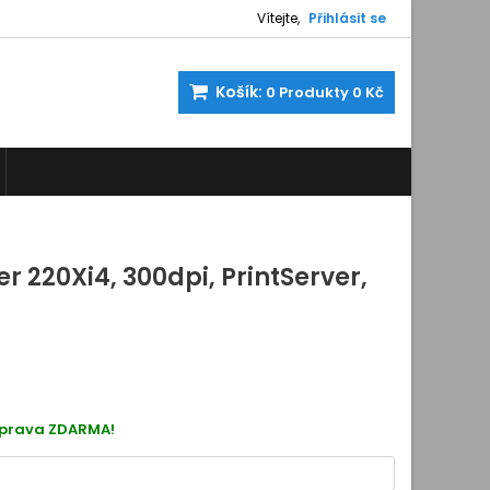
Vítejte,
Přihlásit se
Košík:
0
Produkty
0 Kč
er 220Xi4, 300dpi, PrintServer,
400107
oprava ZDARMA!