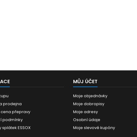
MACE
MŮJ ÚČET
kupu
Moje objednávky
 a prodejna
Moje dobropisy
 cena přepravy
Moje adresy
í podmínky
Osobní údaje
 splátek ESSOX
Moje slevové kupóny