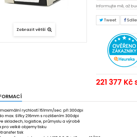
Informujte mě, až bu
Tweet
Sdíle
Zobrazit větší
221 377 Kč
NFORMACÍ
 maximální rychlostí 151mm/sec. při 300dpi
do max. šířky 216mm s rozlišením 300dpi
 ve skladech, logistice, průmyslu a výrobě
 pro velké objemy tisku
ransfer tisk