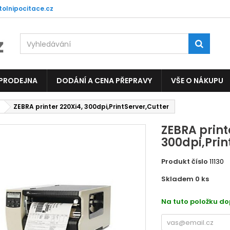
tolnipocitace.cz
 PRODEJNA
DODÁNÍ A CENA PŘEPRAVY
VŠE O NÁKUPU
ZEBRA printer 220Xi4, 300dpi,PrintServer,Cutter
ZEBRA print
300dpi,Prin
Produkt číslo
11130
Skladem 0
ks
EPP7
Na tuto položku d