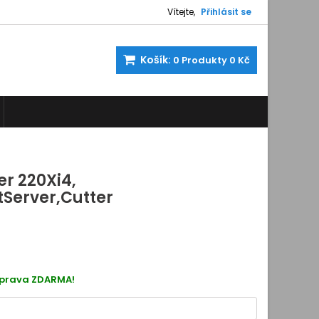
Vítejte,
Přihlásit se
Košík:
0
Produkty
0 Kč
er 220Xi4,
tServer,Cutter
400107C
oprava ZDARMA!