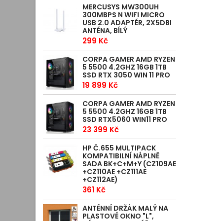
MERCUSYS MW300UH
300MBPS N WIFI MICRO
USB 2.0 ADAPTÉR, 2X5DBI
ANTÉNA, BÍLÝ
299 Kč
CORPA GAMER AMD RYZEN
5 5500 4.2GHZ 16GB 1TB
SSD RTX 3050 WIN 11 PRO
19 899 Kč
CORPA GAMER AMD RYZEN
5 5500 4.2GHZ 16GB 1TB
SSD RTX5060 WIN11 PRO
23 399 Kč
HP Č.655 MULTIPACK
KOMPATIBILNÍ NÁPLNĚ
SADA BK+C+M+Y (CZ109AE
+CZ110AE +CZ111AE
+CZ112AE)
361 Kč
ANTÉNNÍ DRŽÁK MALÝ NA
PLASTOVÉ OKNO "L",