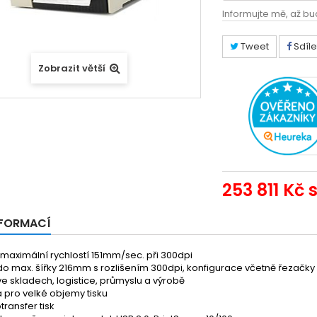
Informujte mě, až bu
Tweet
Sdíle
Zobrazit větší
253 811 Kč
s
NFORMACÍ
 maximální rychlostí 151mm/sec. při 300dpi
do max. šířky 216mm s rozlišením 300dpi, konfigurace včetně řezačky
 ve skladech, logistice, průmyslu a výrobě
 pro velké objemy tisku
ransfer tisk