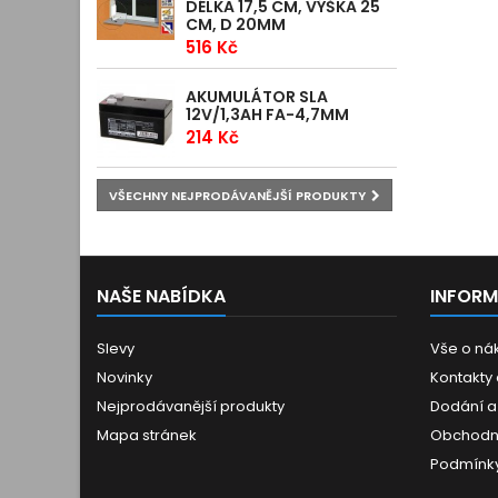
DÉLKA 17,5 CM, VÝŠKA 25
CM, D 20MM
516 Kč
AKUMULÁTOR SLA
12V/1,3AH FA-4,7MM
214 Kč
VŠECHNY NEJPRODÁVANĚJŠÍ PRODUKTY
NAŠE NABÍDKA
INFOR
Slevy
Vše o ná
Novinky
Kontakty
Nejprodávanější produkty
Dodání a
Mapa stránek
Obchodn
Podmínky