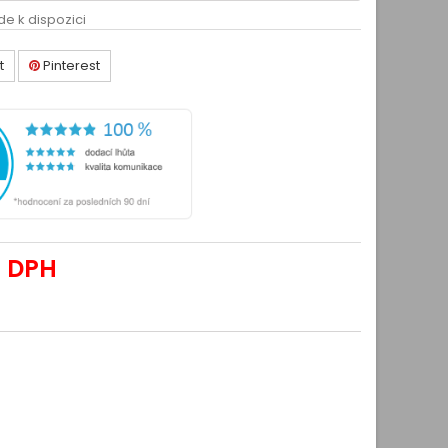
de k dispozici
t
Pinterest
 DPH