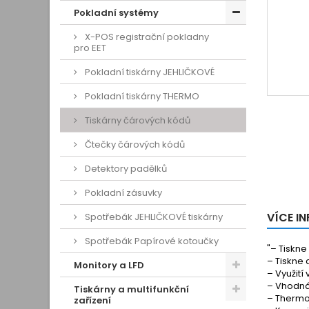
Pokladní systémy
X-POS registrační pokladny
pro EET
Pokladní tiskárny JEHLIČKOVÉ
Pokladní tiskárny THERMO
Tiskárny čárových kódů
Čtečky čárových kódů
Detektory padělků
Pokladní zásuvky
VÍCE I
Spotřebák JEHLIČKOVÉ tiskárny
Spotřebák Papírové kotoučky
"– Tiskne
– Tiskne 
Monitory a LFD
– Využití
– Vhodná
Tiskárny a multifunkční
– Thermot
zařízení