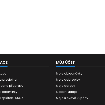
MACE
MŮJ ÚČET
kupu
Moje objednávky
 a prodejna
Moje dobropisy
 cena přepravy
Moje adresy
í podmínky
Osobní údaje
 splátek ESSOX
Moje slevové kupóny