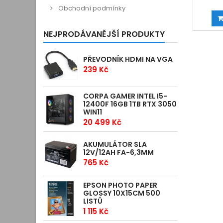
Obchodní podmínky
NEJPRODÁVANĚJŠÍ PRODUKTY
PŘEVODNÍK HDMI NA VGA
239 Kč
CORPA GAMER INTEL I5-
12400F 16GB 1TB RTX 3050
WIN11
20 499 Kč
AKUMULÁTOR SLA
12V/12AH FA-6,3MM
765 Kč
EPSON PHOTO PAPER
GLOSSY 10X15CM 500
LISTŮ
1 115 Kč