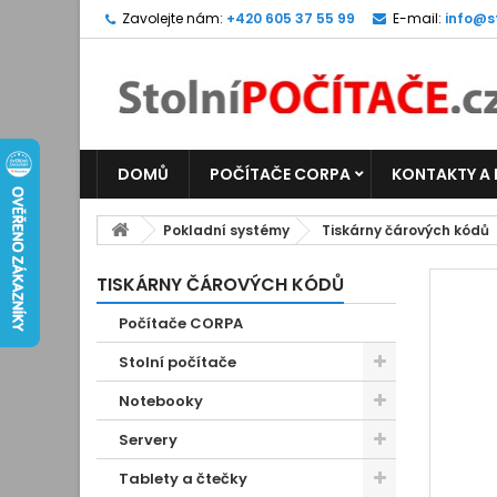
Zavolejte nám:
+420 605 37 55 99
E-mail:
info@s
DOMŮ
POČÍTAČE CORPA
KONTAKTY A
Pokladní systémy
Tiskárny čárových kódů
TISKÁRNY ČÁROVÝCH KÓDŮ
Počítače CORPA
Stolní počítače
Notebooky
Servery
Tablety a čtečky