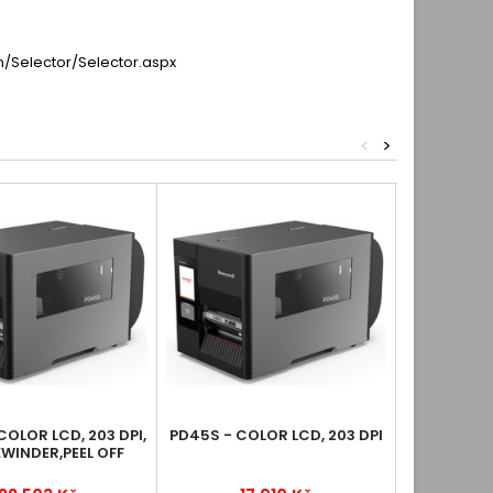
/Selector/Selector.aspx
<
>
COLOR LCD, 203 DPI,
PD45S - COLOR LCD, 203 DPI
PD45 - CO
EWINDER,PEEL OFF