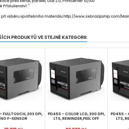
ace přes serial, paralel, USB 2.0, PrintServer 10/100
é Příslušenství: "
při výběru spotřebního materiálu:http://www.zebrazipship.com/Main
ŠÍCH PRODUKTŮ VE STEJNÉ KATEGORII:
- FULLTOUCH, 203 DPI,
PD45S - COLOR LCD, 300 DPI,
PD45S - 
NO F-SENSOR
LTS, REWINDER,PEEL OFF
LTS, R