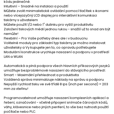
kódu jedinečné.
Intuitivní – Snadné na instalaci a použití
Můžete zvolit minimalistické ovládání pomocí tlačítek s ikonami
nebo vícejazyčný LCD displej pro interaktivní komunikaci
tiskárny s uživatelem
Můžete použít 1/2 nebo 1" dutinku pro vyšší produktivitu
Založení tiskových médií jednou rukou - snažší už to snad ani být
nemůže!
Flexibilní – Pro Vaše potřeby dnes ale i v budoucnu
Volitelné moduly pro základní typ tiskárny je možno instalovat
uživatelsky a Vy kupujete jen to, co opravdu potřebujete
Modulární konstrukce urychluje nasazení a podporu v prostředí
LAN a WLAN
Automatická a plná podpora všech hlavních příkazových jazyků
umožňuje bezproblémové nasazení do stávajícího prostředí.
Smart – Maximální přehlednost a produktivita
Vzdálená správa minimalizuje náklady na správu a podporu
Nejvyšší rychlost tisku ve své třídě 8 ips (inch per second) = 203
mm za vteřinu!
Programovatelnost umožňuje nasazení komplexních aplikací a
řešení, označování - včetně připojení snímače čárových kódů,
váhy, klávesnice nebo jiných periferií, to vše bez nutnosti použití
počítače nebo PLC.