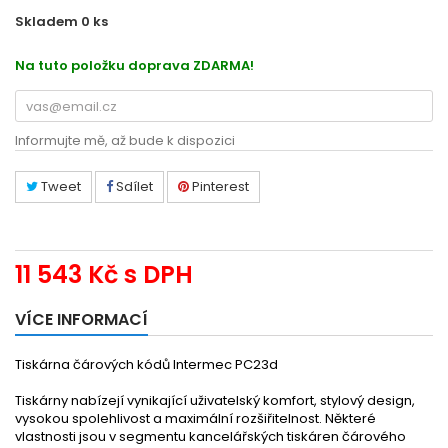
Skladem 0
ks
IM23D02
Na tuto položku doprava ZDARMA!
Informujte mě, až bude k dispozici
Tweet
Sdílet
Pinterest
11 543 Kč
s DPH
VÍCE INFORMACÍ
Tiskárna čárových kódů Intermec PC23d
Tiskárny nabízejí vynikající uživatelský komfort, stylový design,
vysokou spolehlivost a maximální rozšiřitelnost. Některé
vlastnosti jsou v segmentu kancelářských tiskáren čárového