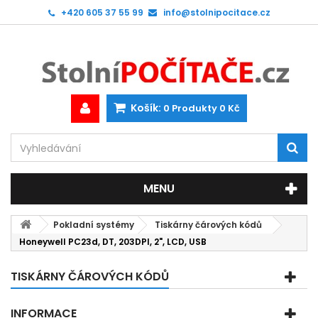
+420 605 37 55 99
info@stolnipocitace.cz
Košík:
0
Produkty
0 Kč
MENU
Pokladní systémy
Tiskárny čárových kódů
Honeywell PC23d, DT, 203DPI, 2", LCD, USB
TISKÁRNY ČÁROVÝCH KÓDŮ
INFORMACE