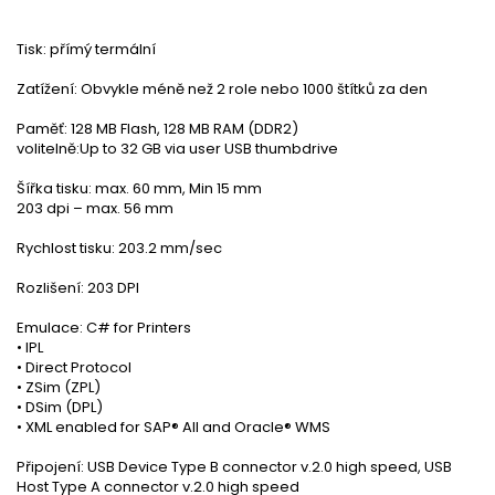
Tisk: přímý termální
Zatížení: Obvykle méně než 2 role nebo 1000 štítků za den
Paměť: 128 MB Flash, 128 MB RAM (DDR2)
volitelně:Up to 32 GB via user USB thumbdrive
Šířka tisku: max. 60 mm, Min 15 mm
203 dpi – max. 56 mm
Rychlost tisku: 203.2 mm/sec
Rozlišení: 203 DPI
Emulace: C# for Printers
• IPL
• Direct Protocol
• ZSim (ZPL)
• DSim (DPL)
• XML enabled for SAP® AII and Oracle® WMS
Připojení: USB Device Type B connector v.2.0 high speed, USB
Host Type A connector v.2.0 high speed