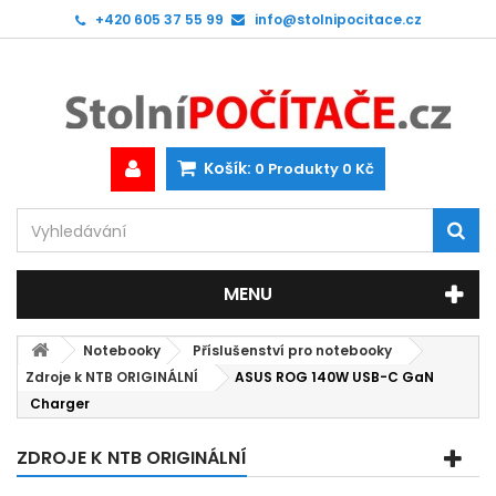
+420 605 37 55 99
info@stolnipocitace.cz
Košík:
0
Produkty
0 Kč
MENU
Notebooky
Příslušenství pro notebooky
Zdroje k NTB ORIGINÁLNÍ
ASUS ROG 140W USB-C GaN
Charger
ZDROJE K NTB ORIGINÁLNÍ