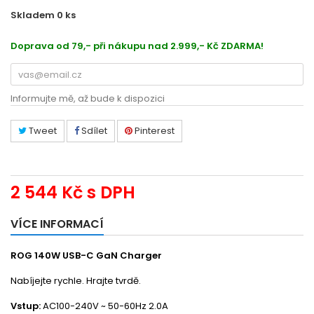
Skladem 0
ks
185190332022
Doprava od 79,- při nákupu nad 2.999,- Kč ZDARMA!
Informujte mě, až bude k dispozici
Tweet
Sdílet
Pinterest
2 544 Kč
s DPH
VÍCE INFORMACÍ
ROG 140W USB-C GaN Charger
Nabíjejte rychle. Hrajte tvrdě.
Vstup:
AC100-240V ~ 50-60Hz 2.0A