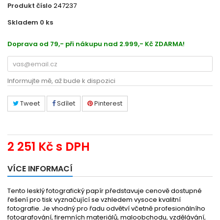
Produkt číslo
247237
Skladem 0
ks
EC13S450373
Doprava od 79,- při nákupu nad 2.999,- Kč ZDARMA!
Informujte mě, až bude k dispozici
Tweet
Sdílet
Pinterest
2 251 Kč
s DPH
VÍCE INFORMACÍ
Tento lesklý fotografický papír představuje cenově dostupné
řešení pro tisk vyznačující se vzhledem vysoce kvalitní
fotografie. Je vhodný pro řadu odvětví včetně profesionálního
fotografování, firemních materiálů, maloobchodu, vzdělávání,