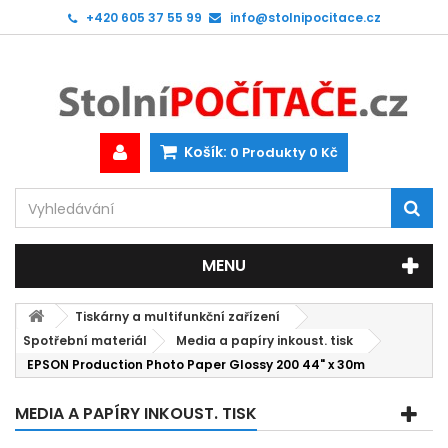
+420 605 37 55 99
info@stolnipocitace.cz
Košík:
0
Produkty
0 Kč
MENU
Tiskárny a multifunkční zařízení
Spotřební materiál
Media a papíry inkoust. tisk
EPSON Production Photo Paper Glossy 200 44" x 30m
MEDIA A PAPÍRY INKOUST. TISK