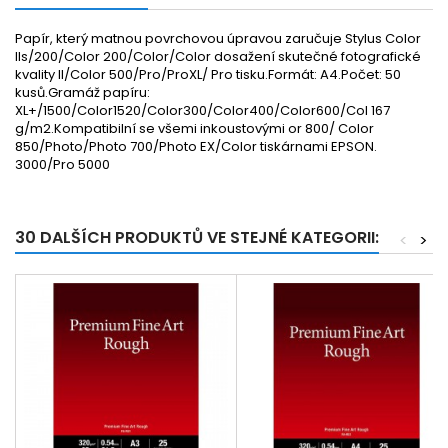
Papír, který matnou povrchovou úpravou zaručuje Stylus Color
IIs/200/Color 200/Color/Color dosažení skutečné fotografické
kvality II/Color 500/Pro/ProXL/ Pro tisku.Formát: A4.Počet: 50
kusů.Gramáž papíru:
XL+/1500/Color1520/Color300/Color400/Color600/Col 167
g/m2.Kompatibilní se všemi inkoustovými or 800/ Color
850/Photo/Photo 700/Photo EX/Color tiskárnami EPSON.
3000/Pro 5000
30 DALŠÍCH PRODUKTŮ VE STEJNÉ KATEGORII:
<
>