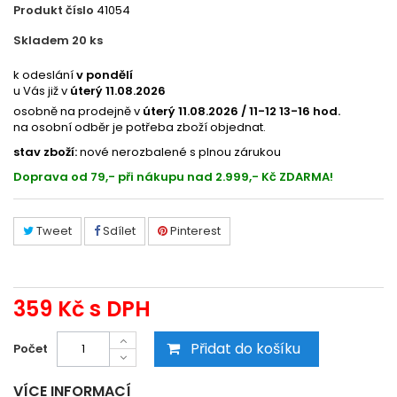
Produkt číslo
41054
Skladem 20
ks
ES041256
k odeslání
v pondělí
u Vás již v
úterý 11.08.2026
osobně na prodejně v
úterý 11.08.2026 / 11-12 13-16 hod.
na osobní odběr je potřeba zboží objednat.
stav zboží:
nové nerozbalené s plnou zárukou
Doprava od 79,- při nákupu nad 2.999,- Kč ZDARMA!
Tweet
Sdílet
Pinterest
359 Kč
s DPH
Přidat do košíku
Počet
VÍCE INFORMACÍ