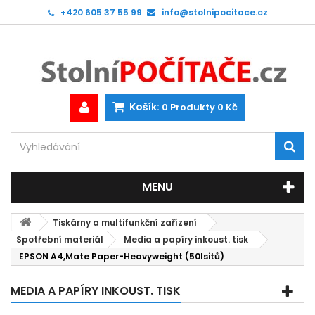
+420 605 37 55 99
info@stolnipocitace.cz
Košík:
0
Produkty
0 Kč
MENU
Tiskárny a multifunkční zařízení
Spotřební materiál
Media a papíry inkoust. tisk
EPSON A4,Mate Paper-Heavyweight (50lsitů)
MEDIA A PAPÍRY INKOUST. TISK