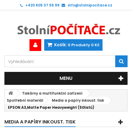
+420 605 37 55 99
info@stolnipocitace.cz
Košík:
0
Produkty
0 Kč
MENU
Tiskárny a multifunkční zařízení
Spotřební materiál
Media a papíry inkoust. tisk
EPSON A3,Matte Paper Heavyweight (50listů)
MEDIA A PAPÍRY INKOUST. TISK