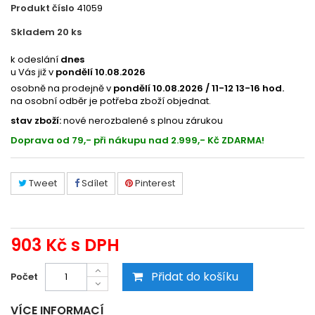
Produkt číslo
41059
Skladem 20
ks
ES041261
k odeslání
dnes
u Vás již v
pondělí 10.08.2026
osobně na prodejně v
pondělí 10.08.2026 / 11-12 13-16 hod.
na osobní odběr je potřeba zboží objednat.
stav zboží:
nové nerozbalené s plnou zárukou
Doprava od 79,- při nákupu nad 2.999,- Kč ZDARMA!
Tweet
Sdílet
Pinterest
903 Kč
s DPH
Přidat do košíku
Počet
VÍCE INFORMACÍ