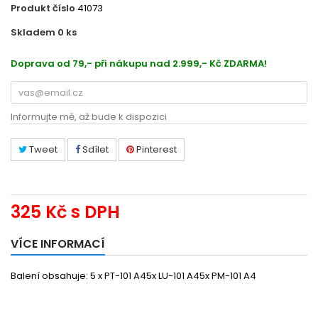
Produkt číslo
41073
Skladem 0
ks
39119140
Doprava od 79,- při nákupu nad 2.999,- Kč ZDARMA!
Informujte mě, až bude k dispozici
Tweet
Sdílet
Pinterest
325 Kč
s DPH
VÍCE INFORMACÍ
Balení obsahuje: 5 x PT-101 A45x LU-101 A45x PM-101 A4