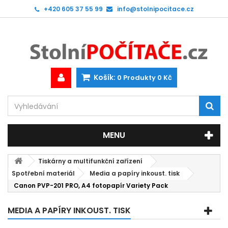
+420 605 37 55 99
info@stolnipocitace.cz
Košík:
0
Produkty
0 Kč
MENU
Tiskárny a multifunkční zařízení
Spotřební materiál
Media a papíry inkoust. tisk
Canon PVP-201 PRO, A4 fotopapír Variety Pack
MEDIA A PAPÍRY INKOUST. TISK