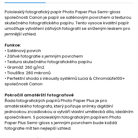
Pololesklý fotografický papír Photo Paper Plus Semi-gloss
společnosti Canon je papír se saténovým povrchem a texturou
skutečného fotografického papíru. Tento vysoce kvalitní papír
umožňuje vytváření zářivých fotografií se sníženým leskem pro
jemnější vzhled.
Funkce:
• Saténový povrch
• Zářivé fotografie s jemným povrchem
• Textura skutečného fotografického papíru
• Gramáž: 260 g/m2
• Tloušťka: 260 mikronů
• Perfektní shoda s inkousty systémů Lucia & ChromaLife100+
společnosti Canon
Pokročilí amatérští fotografové
Řada fotografických papírů Photo Paper Plus je pro
amatérského fotografa, který pořizuje snímky digitální
jednookou zrcadlovkou a vytváří vlastní umělecká díla, ideálním
společníkem. S pololesklým fotografickým papírem Photo
Paper Plus Semi-gloss s jemným povrchem bude každá
fotografie mít ten nejlepší vzhled.