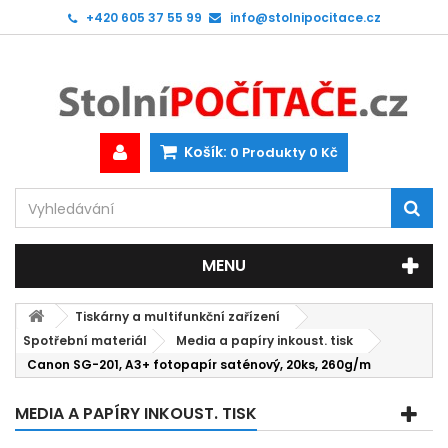
+420 605 37 55 99
info@stolnipocitace.cz
Košík:
0
Produkty
0 Kč
MENU
Tiskárny a multifunkční zařízení
Spotřební materiál
Media a papíry inkoust. tisk
Canon SG-201, A3+ fotopapír saténový, 20ks, 260g/m
MEDIA A PAPÍRY INKOUST. TISK