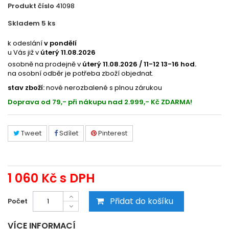
Produkt číslo
41098
Skladem 5
ks
391191084
k odeslání
v pondělí
u Vás již v
úterý 11.08.2026
osobně na prodejně v
úterý 11.08.2026 / 11-12 13-16 hod.
na osobní odběr je potřeba zboží objednat.
stav zboží:
nové nerozbalené s plnou zárukou
Doprava od 79,- při nákupu nad 2.999,- Kč ZDARMA!
Tweet
Sdílet
Pinterest
1 060 Kč
s DPH
Přidat do košíku
Počet
VÍCE INFORMACÍ