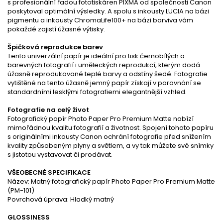
s profesionální řadou fototiskáren PIXMA od společnosti Canon
poskytoval optimální výsledky. A spolu s inkousty LUCIA na bázi
pigmentu a inkousty ChromaLife100+ na bázi barviva vám
pokaždé zajistí úžasné výtisky.
Špičková reprodukce barev
Tento univerzální papír je ideální pro tisk černobílých a
barevných fotografií i uměleckých reprodukcí, kterým dodá
úžasně reprodukované teplé barvy a odstíny šedé. Fotografie
vytištěné na tento úžasně jemný papír získají v porovnání se
standardními lesklými fotografiemi elegantnější vzhled.
Fotografie na celý život
Fotografický papír Photo Paper Pro Premium Matte nabízí
mimořádnou kvalitu fotografií a životnost. Spojení tohoto papíru
s originálními inkousty Canon ochrání fotografie před snížením
kvality způsobeným plyny a světlem, a vy tak můžete své snímky
s jistotou vystavovat či prodávat.
VŠEOBECNÉ SPECIFIKACE
Název: Matný fotografický papír Photo Paper Pro Premium Matte
(PM-101)
Povrchová úprava: Hladký matný
GLOSSINESS