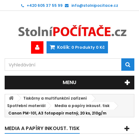
+420 605 37 55 99
info@stolnipocitace.cz
Košík:
0
Produkty
0 Kč
MENU
Tiskárny a multifunkční zařízení
Spotřební materiál
Media a papíry inkoust. tisk
Canon PM-101, A3 fotopapír matný, 20 ks, 210g/m
MEDIA A PAPÍRY INKOUST. TISK