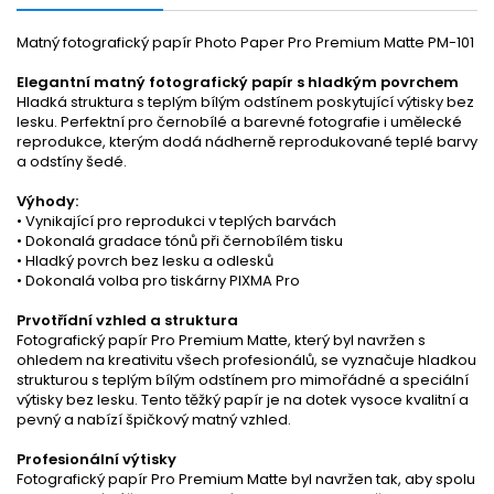
Matný fotografický papír Photo Paper Pro Premium Matte PM-101
Elegantní matný fotografický papír s hladkým povrchem
Hladká struktura s teplým bílým odstínem poskytující výtisky bez
lesku. Perfektní pro černobílé a barevné fotografie i umělecké
reprodukce, kterým dodá nádherně reprodukované teplé barvy
a odstíny šedé.
Výhody:
• Vynikající pro reprodukci v teplých barvách
• Dokonalá gradace tónů při černobílém tisku
• Hladký povrch bez lesku a odlesků
• Dokonalá volba pro tiskárny PIXMA Pro
Prvotřídní vzhled a struktura
Fotografický papír Pro Premium Matte, který byl navržen s
ohledem na kreativitu všech profesionálů, se vyznačuje hladkou
strukturou s teplým bílým odstínem pro mimořádné a speciální
výtisky bez lesku. Tento těžký papír je na dotek vysoce kvalitní a
pevný a nabízí špičkový matný vzhled.
Profesionální výtisky
Fotografický papír Pro Premium Matte byl navržen tak, aby spolu