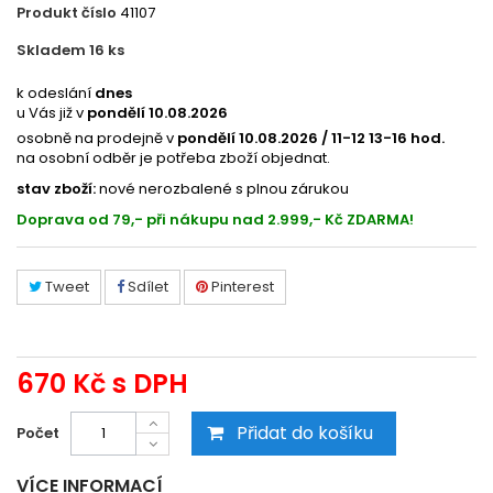
Produkt číslo
41107
Skladem 16
ks
39119138
k odeslání
dnes
u Vás již v
pondělí 10.08.2026
osobně na prodejně v
pondělí 10.08.2026 / 11-12 13-16 hod.
na osobní odběr je potřeba zboží objednat.
stav zboží:
nové nerozbalené s plnou zárukou
Doprava od 79,- při nákupu nad 2.999,- Kč ZDARMA!
Tweet
Sdílet
Pinterest
670 Kč
s DPH
Přidat do košíku
Počet
VÍCE INFORMACÍ