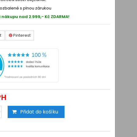
ozbalené s plnou zárukou
i nákupu nad 2.999,- Kč ZDARMA!
t
Pinterest
PH
Přidat do košíku