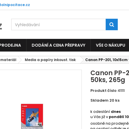
tolnipocitace.cz
 PRODEJNA
DODÁNÍ A CENA PŘEPRAVY
VŠE O NÁKUPU
 materiál
Media a papíry inkoust. tisk
Canon PP-201, 10x15cm f
Canon PP-20
50ks, 265g
Produkt číslo
41111
Skladem 20
ks
3911
k odeslání
dnes
u Vás již v
pondělí 1
osobně na prodejně
na osobní odběr je 