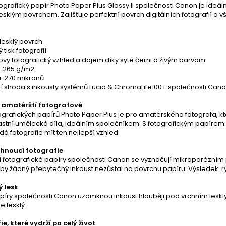
tografický papír Photo Paper Plus Glossy II společnosti Canon je ide
lesklým povrchem. Zajišťuje perfektní povrch digitálních fotografií a v
lesklý povrch
 tisk fotografií
vý fotografický vzhled a dojem díky syté černi a živým barvám
: 265 g/m2
a: 270 mikronů
ní shoda s inkousty systémů Lucia & ChromaLife100+ společnosti Can
í amatérští fotografové
grafických papírů Photo Paper Plus je pro amatérského fotografa, kt
lastní umělecká díla, ideálním společníkem. S fotografickým papírem
á fotografie mít ten nejlepší vzhled.
hnoucí fotografie
í fotografické papíry společnosti Canon se vyznačují mikroporézním
by žádný přebytečný inkoust nezůstal na povrchu papíru. Výsledek: ryc
 lesk
píry společnosti Canon uzamknou inkoust hlouběji pod vrchním leskl
e lesklý.
e, které vydrží po celý život