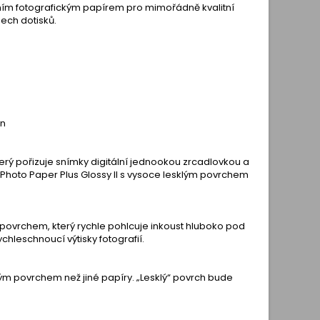
álním fotografickým papírem pro mimořádně kvalitní
šech dotisků.
on
erý pořizuje snímky digitální jednookou zrcadlovkou a
 Photo Paper Plus Glossy II s vysoce lesklým povrchem
 povrchem, který rychle pohlcuje inkoust hluboko pod
hleschnoucí výtisky fotografií.
ým povrchem než jiné papíry. „Lesklý“ povrch bude