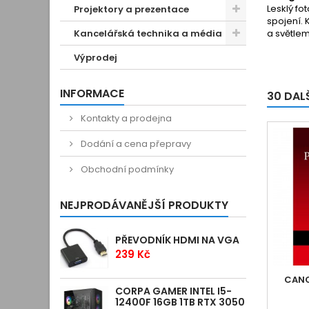
Lesklý fo
Projektory a prezentace
spojení. 
Kancelářská technika a média
a světle
Výprodej
INFORMACE
30 DAL
Kontakty a prodejna
Dodání a cena přepravy
Obchodní podmínky
NEJPRODÁVANĚJŠÍ PRODUKTY
PŘEVODNÍK HDMI NA VGA
239 Kč
CANO
CORPA GAMER INTEL I5-
12400F 16GB 1TB RTX 3050