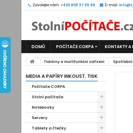
Zavolejte nám:
+420 605 37 55 99
E-mail:
info@s
DOMŮ
POČÍTAČE CORPA
KONTAKTY A
Tiskárny a multifunkční zařízení
Spotřební
MEDIA A PAPÍRY INKOUST. TISK
Počítače CORPA
Stolní počítače
Notebooky
Servery
Tablety a čtečky