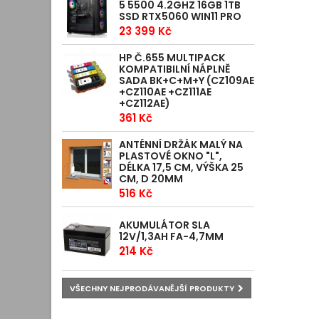
5 5500 4.2GHZ 16GB 1TB
SSD RTX5060 WIN11 PRO
23 399 Kč
HP Č.655 MULTIPACK
KOMPATIBILNÍ NÁPLNĚ
SADA BK+C+M+Y (CZ109AE
+CZ110AE +CZ111AE
+CZ112AE)
361 Kč
ANTÉNNÍ DRŽÁK MALÝ NA
PLASTOVÉ OKNO "L",
DÉLKA 17,5 CM, VÝŠKA 25
CM, D 20MM
516 Kč
AKUMULÁTOR SLA
12V/1,3AH FA-4,7MM
214 Kč
VŠECHNY NEJPRODÁVANĚJŠÍ PRODUKTY