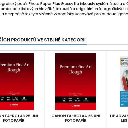
tografický papír Photo Paper Plus Glossy II a inkousty systémů Lucia 
Kombinace tiskových hlav FINE, inkoustů a originálních fotografických
m a bezpečně tak tyto vzácné vzpomínky uchovává pro budoucí gene
ŠÍCH PRODUKTŮ VE STEJNÉ KATEGORII:
N FA-RG1 A3 25 UNI
CANON FA-RG1 A4 25 UNI
HP ADVA
FOTOPAPÍR
FOTOPAPÍR
LES