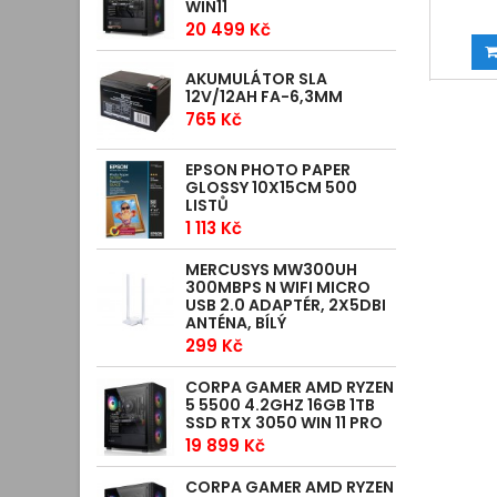
WIN11
20 499 Kč
AKUMULÁTOR SLA
12V/12AH FA-6,3MM
765 Kč
EPSON PHOTO PAPER
GLOSSY 10X15CM 500
LISTŮ
1 113 Kč
MERCUSYS MW300UH
300MBPS N WIFI MICRO
USB 2.0 ADAPTÉR, 2X5DBI
ANTÉNA, BÍLÝ
299 Kč
CORPA GAMER AMD RYZEN
5 5500 4.2GHZ 16GB 1TB
SSD RTX 3050 WIN 11 PRO
19 899 Kč
CORPA GAMER AMD RYZEN