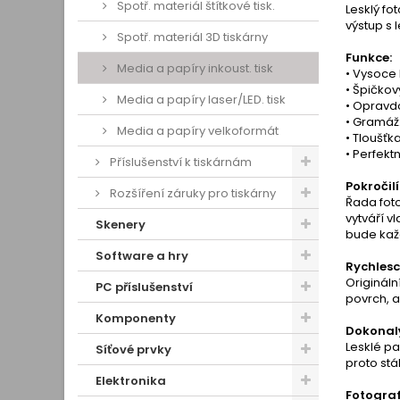
Spotř. materiál štítkové tisk.
Lesklý fo
výstup s 
Spotř. materiál 3D tiskárny
Funkce:
Media a papíry inkoust. tisk
• Vysoce 
• Špičkový
Media a papíry laser/LED. tisk
• Opravdo
• Gramáž
Media a papíry velkoformát
• Tloušťk
• Perfekt
Příslušenství k tiskárnám
Pokročil
Rozšíření záruky pro tiskárny
Řada foto
vytváří v
Skenery
bude každ
Software a hry
Rychlesc
Origináln
PC příslušenství
povrch, a
Komponenty
Dokonalý
Lesklé pa
Síťové prvky
proto stál
Elektronika
Fotografi