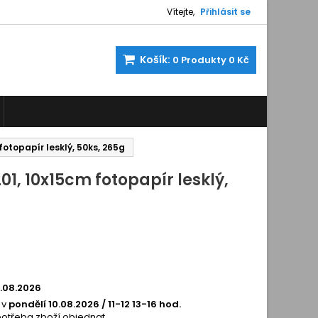
Vítejte,
Přihlásit se
Košík:
0
Produkty
0 Kč
otopapír lesklý, 50ks, 265g
1, 10x15cm fotopapír lesklý,
9112
0.08.2026
 v
pondělí 10.08.2026 / 11-12 13-16 hod.
potřeba zboží objednat.