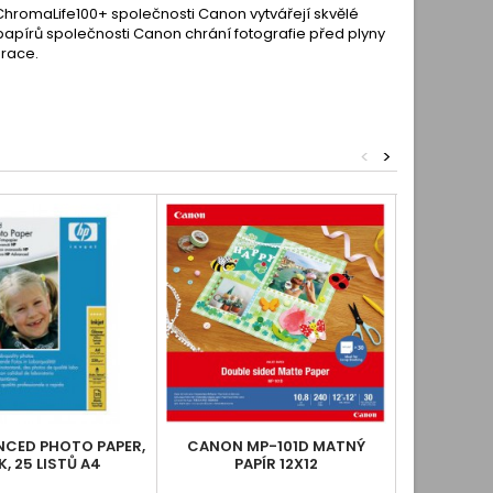
a ChromaLife100+ společnosti Canon vytvářejí skvělé
 papírů společnosti Canon chrání fotografie před plyny
race.
<
>
NCED PHOTO PAPER,
CANON MP-101D MATNÝ
CANON M
K, 25 LISTŮ A4
PAPÍR 12X12
PA