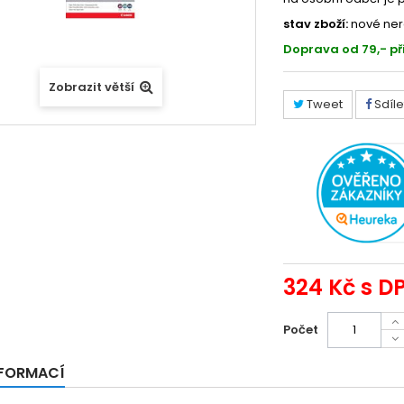
stav zboží:
nové ner
Doprava od 79,- př
Zobrazit větší
Tweet
Sdíle
324 Kč
s D
Počet
NFORMACÍ