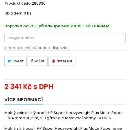
Produkt číslo
280330
Skladem 0
ks
48319619
Doprava od 79,- při nákupu nad 2.999,- Kč ZDARMA!
Informujte mě, až bude k dispozici
Tweet
Sdílet
Pinterest
2 341 Kč
s DPH
VÍCE INFORMACÍ
Matný velmi silný papír HP Super Heavyweight Plus Matte Paper
– 914 mm x 30,5 m, 210 g/m2 dle testovací normy ISO 536.
Matný silný papír HP Super Heavyweight Plus Matte Paper je ve