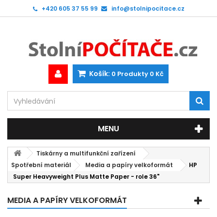
+420 605 37 55 99
info@stolnipocitace.cz
Košík:
0
Produkty
0 Kč
MENU
Tiskárny a multifunkční zařízení
Spotřební materiál
Media a papíry velkoformát
HP
Super Heavyweight Plus Matte Paper - role 36"
MEDIA A PAPÍRY VELKOFORMÁT