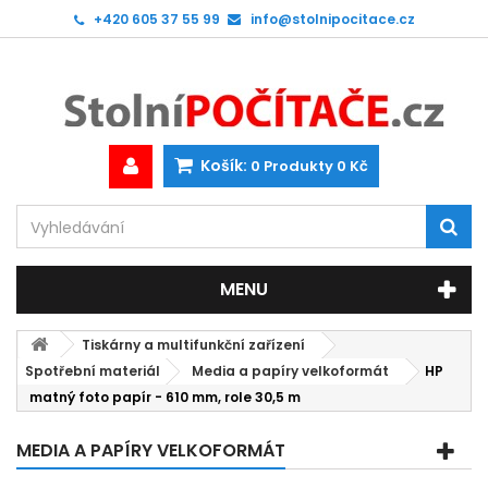
+420 605 37 55 99
info@stolnipocitace.cz
Košík:
0
Produkty
0 Kč
MENU
Tiskárny a multifunkční zařízení
Spotřební materiál
Media a papíry velkoformát
HP
matný foto papír - 610 mm, role 30,5 m
MEDIA A PAPÍRY VELKOFORMÁT