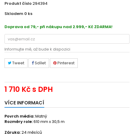
Produkt číslo
294394
Skladem 0
ks
48319767
Doprava od 79,- při nákupu nad 2.999,- Kč ZDARMA!
Informujte mě, až bude k dispozici
Tweet
Sdílet
Pinterest
1 710 Kč
s DPH
VÍCE INFORMACÍ
Povrch média:
Matný
Rozměry role:
610 mm x 30,5 m
Záruka:
24 měsíců