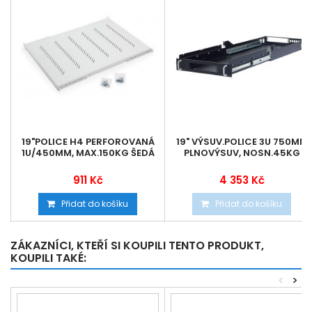
19"POLICE H4 PERFOROVANÁ
19" VÝSUV.POLICE 3U 750MM
1U/450MM, MAX.150KG ŠEDÁ
PLNOVÝSUV, NOSN.45KG
911 Kč
4 353 Kč
Přidat do košíku
Přidat do košíku
ZÁKAZNÍCI, KTEŘÍ SI KOUPILI TENTO PRODUKT,
KOUPILI TAKÉ:
<
>