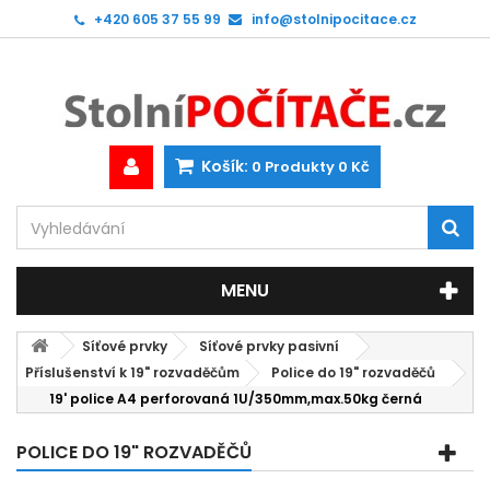
+420 605 37 55 99
info@stolnipocitace.cz
Košík:
0
Produkty
0 Kč
MENU
Síťové prvky
Síťové prvky pasivní
Příslušenství k 19" rozvaděčům
Police do 19" rozvaděčů
19' police A4 perforovaná 1U/350mm,max.50kg černá
POLICE DO 19" ROZVADĚČŮ