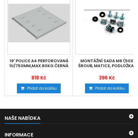
19' POLICE A4 PERFOROVANÁ
MONTÁŽNÍ SADA M6 (50X
1U/750MM,MAX.80KG ČERNÁ
ŠROUB, MATICE, PODLOŽKA)
818 Kč
396 Kč
Přidat do košíku
Přidat do košíku
NAŠE NABÍDKA
INFORMACE