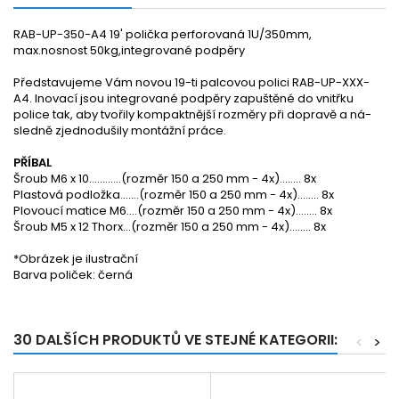
RAB-UP-350-A4 19' polička perforovaná 1U/350mm,
max.nosnost 50kg,integrované podpěry
Představujeme Vám novou 19-ti palcovou polici RAB-UP-XXX­-
A4. Inovací jsou integrované podpěry zapuštěné do vnitřku
police tak, aby tvořily kompaktnější rozměry při dopravě a ná­
sledně zjednodušily montážní práce.
PŘÍBAL
Šroub M6 x 10............(rozměr 150 a 250 mm - 4x)........ 8x
Plastová podložka.......(rozměr 150 a 250 mm - 4x)........ 8x
Plovoucí matice M6....(rozměr 150 a 250 mm - 4x)........ 8x
Šroub M5 x 12 Thorx...(rozměr 150 a 250 mm - 4x)........ 8x
*Obrázek je ilustrační
Barva poliček: černá
30 DALŠÍCH PRODUKTŮ VE STEJNÉ KATEGORII:
<
>