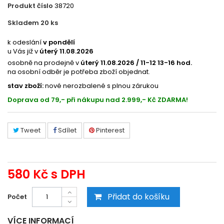
Produkt číslo
38720
Skladem 20
ks
5027122403
k odeslání
v pondělí
u Vás již v
úterý 11.08.2026
osobně na prodejně v
úterý 11.08.2026 / 11-12 13-16 hod.
na osobní odběr je potřeba zboží objednat.
stav zboží:
nové nerozbalené s plnou zárukou
Doprava od 79,- při nákupu nad 2.999,- Kč ZDARMA!
Tweet
Sdílet
Pinterest
580 Kč
s DPH
Přidat do košíku
Počet
VÍCE INFORMACÍ