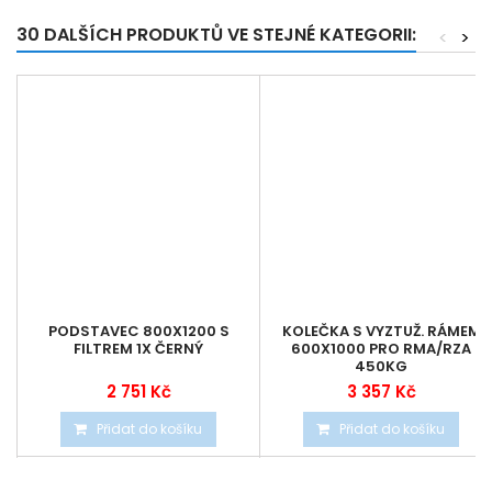
30 DALŠÍCH PRODUKTŮ VE STEJNÉ KATEGORII:
<
>
PODSTAVEC 800X1200 S
KOLEČKA S VYZTUŽ. RÁMEM
FILTREM 1X ČERNÝ
600X1000 PRO RMA/RZA
450KG
2 751 Kč
3 357 Kč
Přidat do košíku
Přidat do košíku