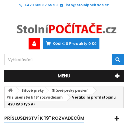
+420 605 37 55 99
info@stolnipocitace.cz
Košík:
0
Produkty
0 Kč
MENU
Síťové prvky
Síťové prvky pasivní
Příslušenství k 19" rozvaděčům
Vertikální profil stojanu
42U RAS typ AF
PŘÍSLUŠENSTVÍ K 19" ROZVADĚČŮM