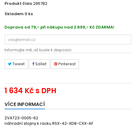
Produkt číslo
295782
Skladem 0
ks
502712397895
Doprava od 79,- při nákupu nad 2.999,- Kč ZDARMA!
Informujte mě, až bude k dispozici
Tweet
Sdílet
Pinterest
1 634 Kč
s DPH
VÍCE INFORMACÍ
ZVAT23-0005-62
náhradní stojiny k racku RSX-42-XD8-CXX-AF