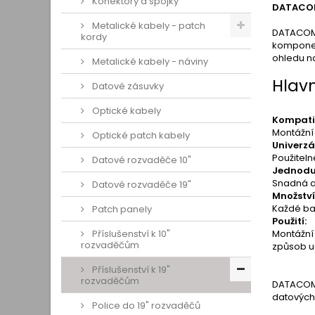
Konektory a spojky
DATACOM
Metalické kabely - patch
DATACOM M
kordy
komponen
ohledu na
Metalické kabely - náviny
Hlavn
Datové zásuvky
Optické kabely
Kompatib
Montážní 
Optické patch kabely
Univerzá
Použiteln
Datové rozvaděče 10"
Jednodu
Snadná a 
Datové rozvaděče 19"
Množství
Každé bal
Patch panely
Použití:
Příslušenství k 10"
Montážní 
rozvaděčům
způsob uc
Příslušenství k 19"
rozvaděčům
DATACOM 
datových
Police do 19" rozvaděčů