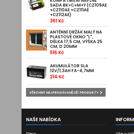
KOMPATIBILNÍ NÁPLNĚ
SADA BK+C+M+Y (CZ109AE
+CZ110AE +CZ111AE
+CZ112AE)
361 Kč
ANTÉNNÍ DRŽÁK MALÝ NA
PLASTOVÉ OKNO "L",
DÉLKA 17,5 CM, VÝŠKA 25
CM, D 20MM
516 Kč
AKUMULÁTOR SLA
12V/1,3AH FA-4,7MM
214 Kč
VŠECHNY NEJPRODÁVANĚJŠÍ PRODUKTY
NAŠE NABÍDKA
INFOR
Slevy
Vše o ná