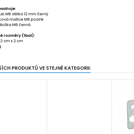
bsahuje:
oub M6 délka 12 mm černý
ecová matice M6 pozink
dložka M6 černá.
ké rozměry (1bal):
 12 cm x 2 cm
g
ŠÍCH PRODUKTŮ VE STEJNÉ KATEGORII: