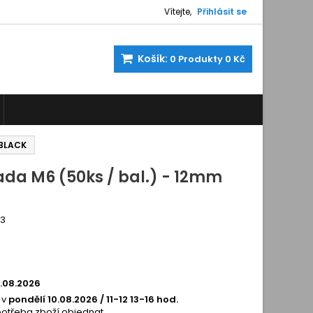
Vítejte,
Přihlásit se
Košík:
0
Produkty
0 Kč
 BLACK
ada M6 (50ks / bal.) - 12mm
93
121414
0.08.2026
 v
pondělí 10.08.2026 / 11-12 13-16 hod.
potřeba zboží objednat.