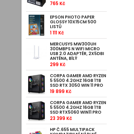
765 Kč
EPSON PHOTO PAPER
GLOSSY 10X15CM 500
LISTŮ
1 111 Kč
MERCUSYS MW300UH
300MBPS N WIFI MICRO
USB 2.0 ADAPTÉR, 2X5DBI
ANTÉNA, BÍLÝ
299 Kč
CORPA GAMER AMD RYZEN
5 5500 4.2GHZ 16GB 1TB
SSD RTX 3050 WIN 11 PRO
19 899 Kč
CORPA GAMER AMD RYZEN
5 5500 4.2GHZ 16GB 1TB
SSD RTX5060 WIN11 PRO
23 399 Kč
HP Č.655 MULTIPACK