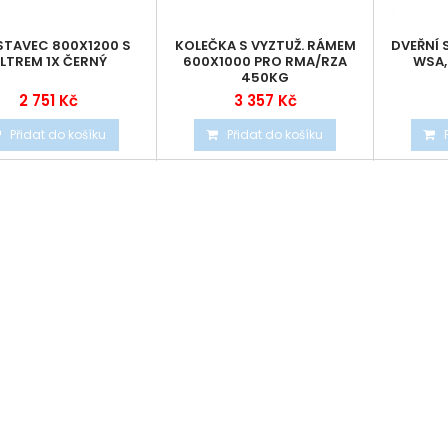
TAVEC 800X1200 S
KOLEČKA S VYZTUŽ. RÁMEM
DVEŘNÍ 
ILTREM 1X ČERNÝ
600X1000 PRO RMA/RZA
WSA,
450KG
2 751 Kč
3 357 Kč
Přidat do košíku
Přidat do košíku