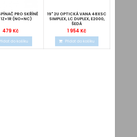
SPÍNAČ PRO SKŘÍNĚ
19" 2U OPTICKÁ VANA 48XSC
OPTIX 19
 1Z+1R (NO+NC)
SIMPLEX, LC DUPLEX, E2000,
24XSCD 
ŠEDÁ
PLAST
479 Kč
1 954 Kč
Přidat do košíku
Přidat do košíku
Při