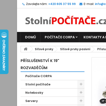
Zavolejte nám:
+420 605 37 55 99
E-mail:
info@s
DOMŮ
POČÍTAČE CORPA
KONTAKTY A
Síťové prvky
Síťové prvky pasivní
Přísl
PŘÍSLUŠENSTVÍ K 19"
ROZVADĚČŮM
Počítače CORPA
Stolní počítače
Notebooky
Servery