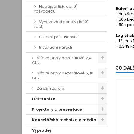
Napájecí lišty do 19"
Balení o
rozvaděčů
- 50 x šr
- 50 x kl
Vyvazovací panely do 19"
- 50 x po
rack
Logistic
Ostatní příslušenství
- 12 cm x
- 0,349 k
Instalační nářadí
Síťové prvky bezdrátové 2,4
GHz
30 DAL
Síťové prvky bezdrátové 5/10
GHz
Záložní zdroje
Elektronika
Projektory a prezentace
Kancelářská technika a média
Výprodej