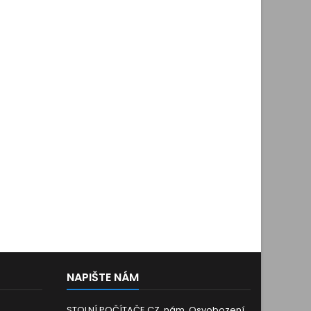
NAPIŠTE NÁM
STOLNÍ POČÍTAČE.CZ, nám. Osvobození