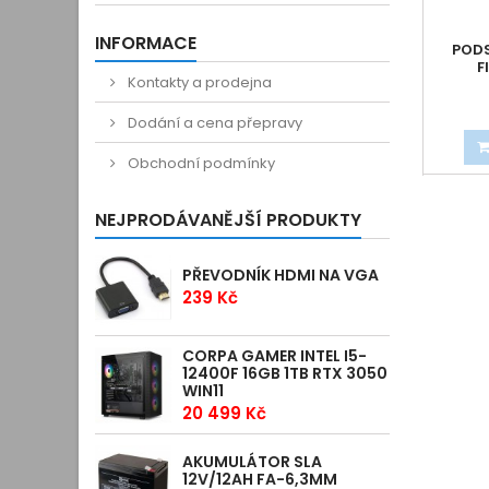
INFORMACE
PODS
F
Kontakty a prodejna
Dodání a cena přepravy
Obchodní podmínky
NEJPRODÁVANĚJŠÍ PRODUKTY
PŘEVODNÍK HDMI NA VGA
239 Kč
CORPA GAMER INTEL I5-
12400F 16GB 1TB RTX 3050
WIN11
20 499 Kč
AKUMULÁTOR SLA
12V/12AH FA-6,3MM