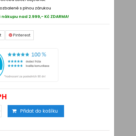
ozbalené s plnou zárukou
i nákupu nad 2.999,- Kč ZDARMA!
t
Pinterest
PH
Přidat do košíku