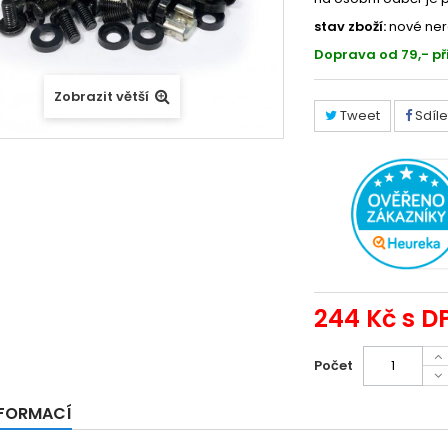
stav zboží:
nové ner
Doprava od 79,- př
Zobrazit větší
Tweet
Sdíle
244 Kč
s D
Počet
NFORMACÍ