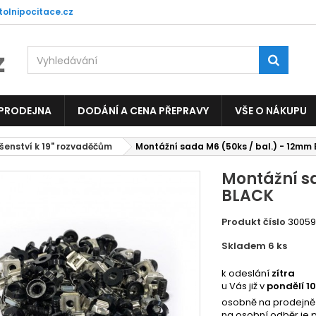
tolnipocitace.cz
 PRODEJNA
DODÁNÍ A CENA PŘEPRAVY
VŠE O NÁKUPU
ušenství k 19" rozvaděčům
Montážní sada M6 (50ks / bal.) - 12mm
Montážní s
BLACK
Produkt číslo
3005
Skladem 6
ks
5027
k odeslání
zítra
u Vás již v
pondělí 1
osobně na prodejně
na osobní odběr je 