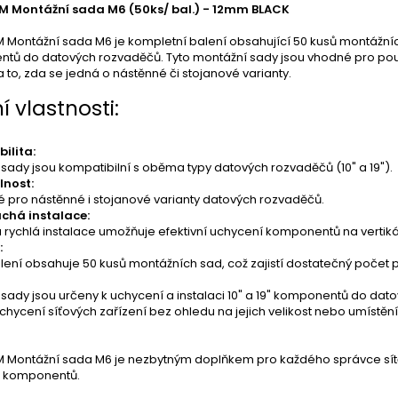
 Montážní sada M6 (50ks/ bal.) - 12mm BLACK
ontážní sada M6 je kompletní balení obsahující 50 kusů montážních 
tů do datových rozvaděčů. Tyto montážní sady jsou vhodné pro použit
 to, zda se jedná o nástěnné či stojanové varianty.
í vlastnosti:
ilita:
sady jsou kompatibilní s oběma typy datových rozvaděčů (10" a 19").
lnost:
é pro nástěnné i stojanové varianty datových rozvaděčů.
chá instalace:
rychlá instalace umožňuje efektivní uchycení komponentů na vertikál
:
ení obsahuje 50 kusů montážních sad, což zajistí dostatečný počet p
sady jsou určeny k uchycení a instalaci 10" a 19" komponentů do datov
hycení síťových zařízení bez ohledu na jejich velikost nebo umístění
Montážní sada M6 je nezbytným doplňkem pro každého správce sítě, 
 komponentů.