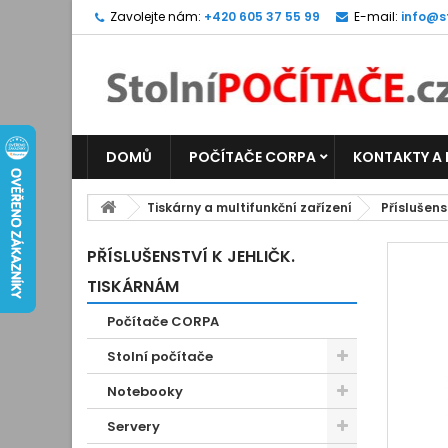
Zavolejte nám:
+420 605 37 55 99
E-mail:
info@s
DOMŮ
POČÍTAČE CORPA
KONTAKTY A
Tiskárny a multifunkční zařízení
Příslušens
PŘÍSLUŠENSTVÍ K JEHLIČK.
TISKÁRNÁM
Počítače CORPA
Stolní počítače
Notebooky
Servery