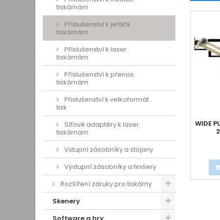
tiskárnám
Příslušenství k jehličk.
tiskárnám
Příslušenství k laser.
tiskárnám
Příslušenství k přenos.
tiskárnám
Přislušenství k velkoformát.
tisk.
WIDE P
Síťové adaptéry k laser.
2
tiskárnám
Vstupní zásobníky a stojany
Výstupní zásobníky a finišery
Rozšíření záruky pro tiskárny
Skenery
Software a hry