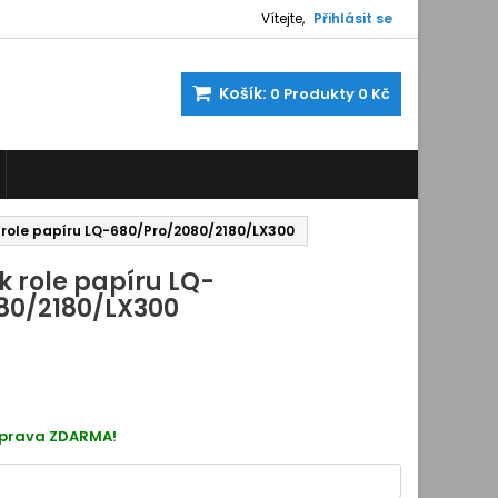
Vítejte,
Přihlásit se
Košík:
0
Produkty
0 Kč
 role papíru LQ-680/Pro/2080/2180/LX300
 role papíru LQ-
80/2180/LX300
811141
oprava ZDARMA!