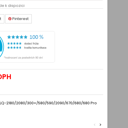
de k dispozici
t
Pinterest
DPH
0/LQ-2180/2080/300+/580/590/2090/670/680/680 Pro
<
>