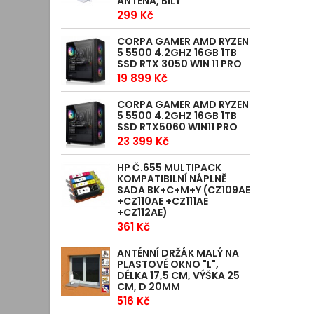
ANTÉNA, BÍLÝ
299 Kč
CORPA GAMER AMD RYZEN
5 5500 4.2GHZ 16GB 1TB
SSD RTX 3050 WIN 11 PRO
19 899 Kč
CORPA GAMER AMD RYZEN
5 5500 4.2GHZ 16GB 1TB
SSD RTX5060 WIN11 PRO
23 399 Kč
HP Č.655 MULTIPACK
KOMPATIBILNÍ NÁPLNĚ
SADA BK+C+M+Y (CZ109AE
+CZ110AE +CZ111AE
+CZ112AE)
361 Kč
ANTÉNNÍ DRŽÁK MALÝ NA
PLASTOVÉ OKNO "L",
DÉLKA 17,5 CM, VÝŠKA 25
CM, D 20MM
516 Kč