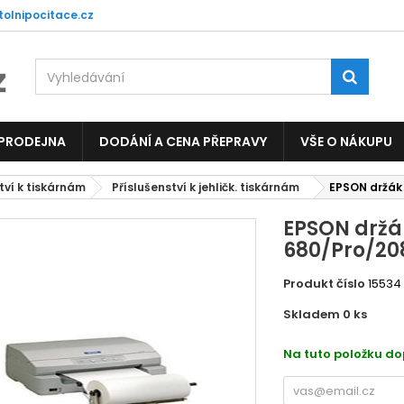
tolnipocitace.cz
 PRODEJNA
DODÁNÍ A CENA PŘEPRAVY
VŠE O NÁKUPU
tví k tiskárnám
Příslušenství k jehličk. tiskárnám
EPSON držák
EPSON držák
680/Pro/20
Produkt číslo
15534
Skladem 0
ks
EC12C
Na tuto položku d