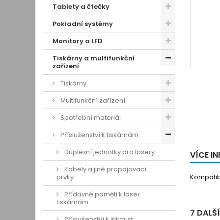
Tablety a čtečky
Pokladní systémy
Monitory a LFD
Tiskárny a multifunkční
zařízení
Tiskárny
Multifunkční zařízení
Spotřební materiál
Příslušenství k tiskárnám
Duplexní jednotky pro lasery
VÍCE I
Kabely a jiné propojovací
prvky
Kompatib
Přídavné paměti k laser.
tiskárnám
7 DALŠ
Příslušenství k inkoust.