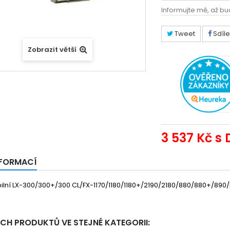
Informujte mě, až bu
Tweet
Sdíle
Zobrazit větší
3 537 Kč
s 
NFORMACÍ
ilní LX-300/300+/300 CL/FX-1170/1180/1180+/2190/2180/880/880+/89
ÍCH PRODUKTŮ VE STEJNÉ KATEGORII: