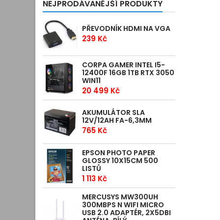
NEJPRODÁVANĚJŠÍ PRODUKTY
PŘEVODNÍK HDMI NA VGA
239 Kč
CORPA GAMER INTEL I5-
12400F 16GB 1TB RTX 3050
WIN11
20 499 Kč
AKUMULÁTOR SLA
12V/12AH FA-6,3MM
765 Kč
EPSON PHOTO PAPER
GLOSSY 10X15CM 500
LISTŮ
1 113 Kč
MERCUSYS MW300UH
300MBPS N WIFI MICRO
USB 2.0 ADAPTÉR, 2X5DBI