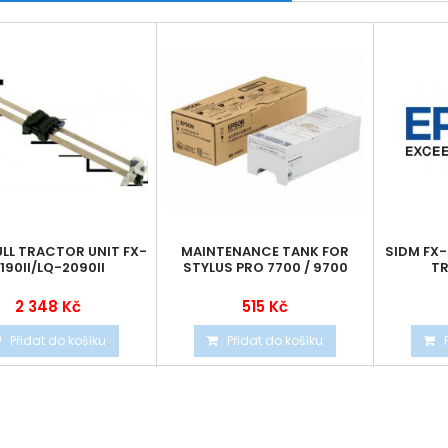
ULL TRACTOR UNIT FX-
MAINTENANCE TANK FOR
SIDM FX-8
190II/LQ-2090II
STYLUS PRO 7700 / 9700
TR
2 348 Kč
515 Kč
Přidat do košíku
Přidat do košíku