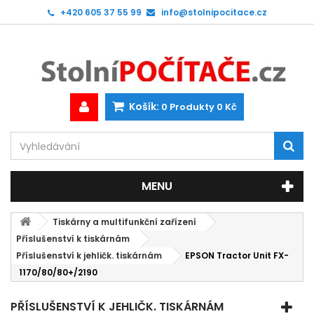
+420 605 37 55 99
info@stolnipocitace.cz
Košík:
0
Produkty
0 Kč
MENU
Tiskárny a multifunkční zařízení
Příslušenství k tiskárnám
Příslušenství k jehličk. tiskárnám
EPSON Tractor Unit FX-
1170/80/80+/2190
PŘÍSLUŠENSTVÍ K JEHLIČK. TISKÁRNÁM