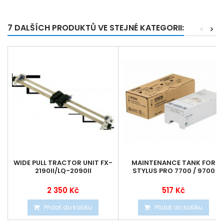
7 DALŠÍCH PRODUKTŮ VE STEJNÉ KATEGORII:
<
>
WIDE PULL TRACTOR UNIT FX-
MAINTENANCE TANK FOR
2190II/LQ-2090II
STYLUS PRO 7700 / 9700
2 350 Kč
517 Kč
Přidat do košíku
Přidat do košíku