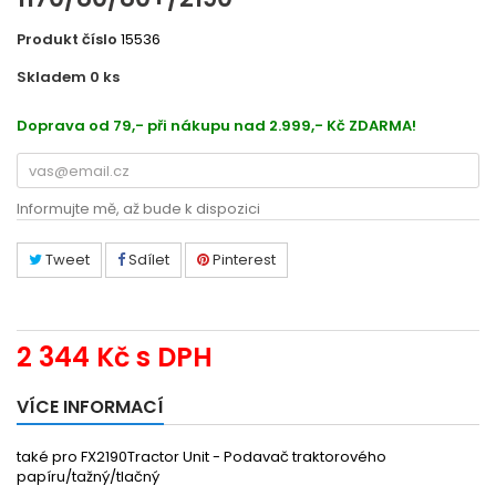
Produkt číslo
15536
Skladem 0
ks
EC800212
Doprava od 79,- při nákupu nad 2.999,- Kč ZDARMA!
Informujte mě, až bude k dispozici
Tweet
Sdílet
Pinterest
2 344 Kč
s DPH
VÍCE INFORMACÍ
také pro FX2190Tractor Unit - Podavač traktorového
papíru/tažný/tlačný