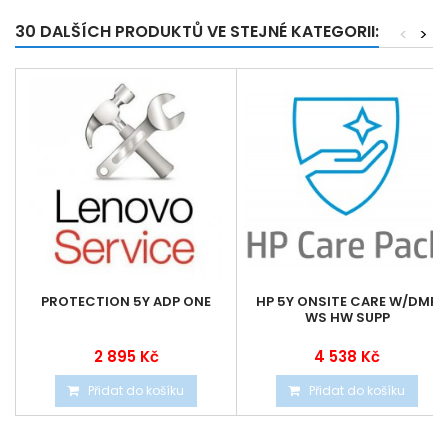
30 DALŠÍCH PRODUKTŮ VE STEJNÉ KATEGORII:
<
>
PROTECTION 5Y ADP ONE
HP 5Y ONSITE CARE W/DMR
WS HW SUPP
2 895 Kč
4 538 Kč
Přidat do košíku
Přidat do košíku