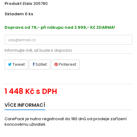
Produkt číslo
305780
Skladem 0
ks
UE334E
Doprava od 79,- při nákupu nad 2.999,- Kč ZDARMA!
Informujte mě, až bude k dispozici
Tweet
Sdílet
Pinterest
1 448 Kč
s DPH
VÍCE INFORMACÍ
CarePack je nutno registrovat do 180 dnů od prodeje zařízení
koncovému uživateli.