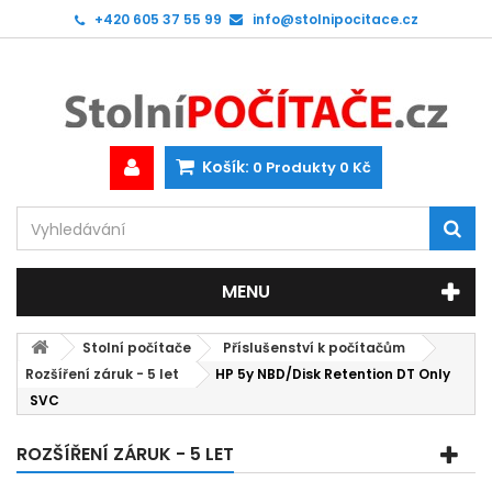
+420 605 37 55 99
info@stolnipocitace.cz
Košík:
0
Produkty
0 Kč
MENU
Stolní počítače
Příslušenství k počítačům
Rozšíření záruk - 5 let
HP 5y NBD/Disk Retention DT Only
SVC
ROZŠÍŘENÍ ZÁRUK - 5 LET