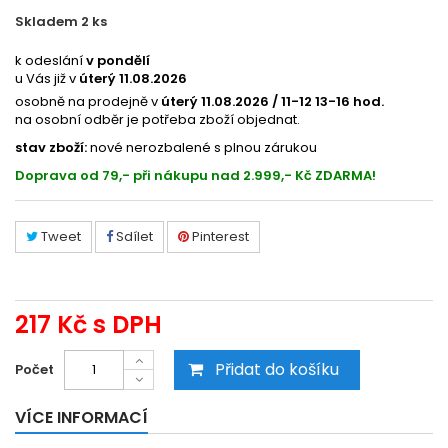
Skladem 2
ks
219986100018
k odeslání
v pondělí
u Vás již v
úterý 11.08.2026
osobně na prodejně v
úterý 11.08.2026 / 11-12 13-16 hod.
na osobní odběr je potřeba zboží objednat.
stav zboží:
nové nerozbalené s plnou zárukou
Doprava od 79,- při nákupu nad 2.999,- Kč ZDARMA!
Tweet
Sdílet
Pinterest
217 Kč
s DPH
Přidat do košíku
Počet
VÍCE INFORMACÍ