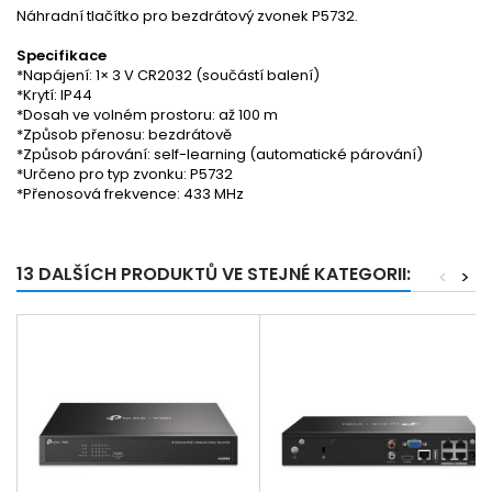
Náhradní tlačítko pro bezdrátový zvonek P5732.
Specifikace
*Napájení: 1× 3 V CR2032 (součástí balení)
*Krytí: IP44
*Dosah ve volném prostoru: až 100 m
*Způsob přenosu: bezdrátově
*Způsob párování: self-learning (automatické párování)
*Určeno pro typ zvonku: P5732
*Přenosová frekvence: 433 MHz
13 DALŠÍCH PRODUKTŮ VE STEJNÉ KATEGORII:
<
>