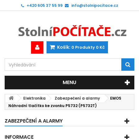
+420 605 37 55 99
info@stolnipocitace.cz
Košík:
0
Produkty
0 Kč
MENU
Elektronika
Zabezpečení a alarmy
EMOS
Náhradní tlačítko ke zvonku P5732 (P5732T)
ZABEZPEČENÍ A ALARMY
INFORMACE