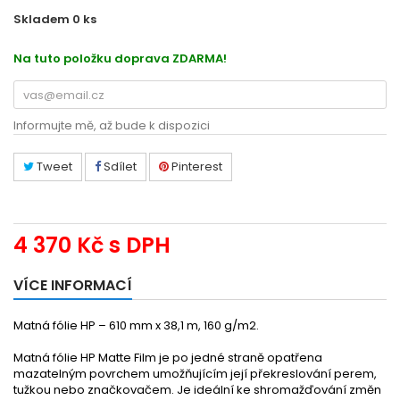
Skladem 0
ks
48319336
Na tuto položku doprava ZDARMA!
Informujte mě, až bude k dispozici
Tweet
Sdílet
Pinterest
4 370 Kč
s DPH
VÍCE INFORMACÍ
Matná fólie HP – 610 mm x 38,1 m, 160 g/m2.
Matná fólie HP Matte Film je po jedné straně opatřena
mazatelným povrchem umožňujícím její překreslování perem,
tužkou nebo značkovačem. Je ideální ke shromažďování změn