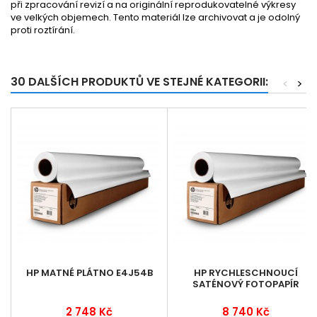
při zpracování revizí a na originální reprodukovatelné výkresy
ve velkých objemech. Tento materiál lze archivovat a je odolný
proti roztírání.
30 DALŠÍCH PRODUKTŮ VE STEJNÉ KATEGORII:
<
>
HP MATNÉ PLÁTNO E4J54B
HP RYCHLESCHNOUCÍ
SATÉNOVÝ FOTOPAPÍR
2 748 Kč
8 740 Kč