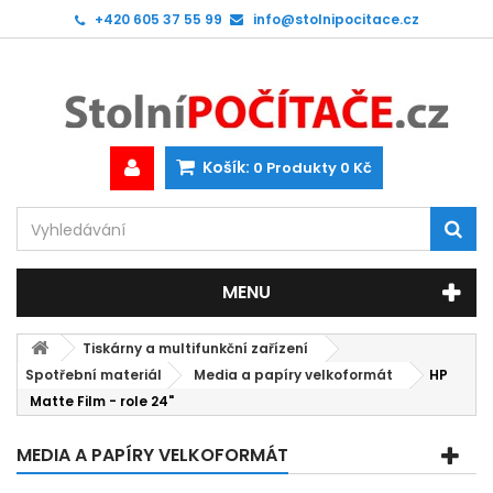
+420 605 37 55 99
info@stolnipocitace.cz
Košík:
0
Produkty
0 Kč
MENU
Tiskárny a multifunkční zařízení
Spotřební materiál
Media a papíry velkoformát
HP
Matte Film - role 24"
MEDIA A PAPÍRY VELKOFORMÁT