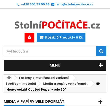
+420 605 37 55 99
info@stolnipocitace.cz
Košík:
0
Produkty
0 Kč
MENU
Tiskárny a multifunkční zařízení
Spotřební materiál
Media a papíry velkoformát
HP
Heavyweight Coated Paper - role 60"
MEDIA A PAPÍRY VELKOFORMÁT