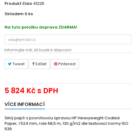
Produkt číslo
41225
Skladem 0
ks
48319334
Na tuto položku doprava ZDARMA!
Informujte mě, až bude k dispozici
Tweet
Sdílet
Pinterest
5 824 Kč
s DPH
VÍCE INFORMACÍ
Silný papír s povrchovou úpravou HP Heavyweight Coated
Paper, 1 524 mm, role 68,5 m, 130 g/m2 dle testovací normy ISO
536.