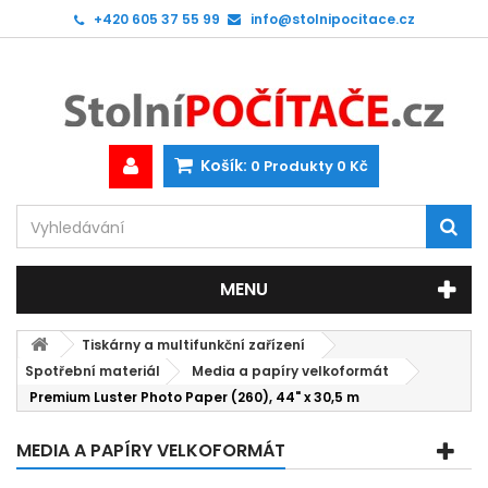
+420 605 37 55 99
info@stolnipocitace.cz
Košík:
0
Produkty
0 Kč
MENU
Tiskárny a multifunkční zařízení
Spotřební materiál
Media a papíry velkoformát
Premium Luster Photo Paper (260), 44" x 30,5 m
MEDIA A PAPÍRY VELKOFORMÁT