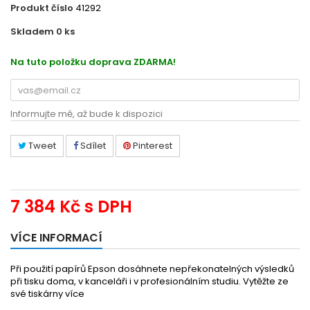
Produkt číslo
41292
Skladem 0
ks
EC13S042083
Na tuto položku doprava ZDARMA!
Informujte mě, až bude k dispozici
Tweet
Sdílet
Pinterest
7 384 Kč
s DPH
VÍCE INFORMACÍ
Při použití papírů Epson dosáhnete nepřekonatelných výsledků
při tisku doma, v kanceláři i v profesionálním studiu. Vytěžte ze
své tiskárny více