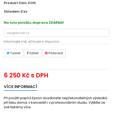
Produkt číslo
41316
Skladem 0
ks
EC13S041617
Na tuto položku doprava ZDARMA!
Informujte mě, až bude k dispozici
Tweet
Sdílet
Pinterest
6 250 Kč
s DPH
VÍCE INFORMACÍ
Při použití papírů Epson dosáhnete nepřekonatelných výsledků
při tisku doma, v kanceláři i v profesionálním studiu. Vytěžte ze
své tiskárny více