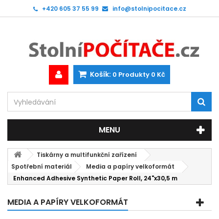
+420 605 37 55 99
info@stolnipocitace.cz
Košík:
0
Produkty
0 Kč
MENU
Tiskárny a multifunkční zařízení
Spotřební materiál
Media a papíry velkoformát
Enhanced Adhesive Synthetic Paper Roll, 24"x30,5 m
MEDIA A PAPÍRY VELKOFORMÁT