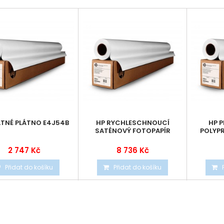
TNÉ PLÁTNO E4J54B
HP RYCHLESCHNOUCÍ
HP 
SATÉNOVÝ FOTOPAPÍR
POLYP
2 747 Kč
8 736 Kč
Přidat do košíku
Přidat do košíku