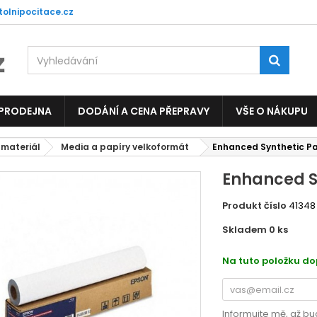
tolnipocitace.cz
 PRODEJNA
DODÁNÍ A CENA PŘEPRAVY
VŠE O NÁKUPU
 materiál
Media a papíry velkoformát
Enhanced Synthetic Pap
Enhanced Sy
Produkt číslo
41348
Skladem 0
ks
EC13
Na tuto položku d
Informujte mě, až bu