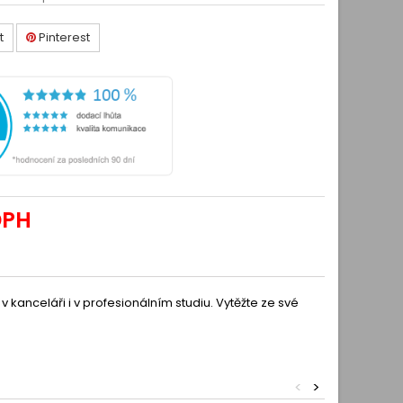
t
Pinterest
DPH
 kanceláři i v profesionálním studiu. Vytěžte ze své
<
>