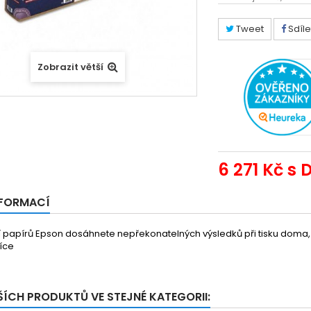
Tweet
Sdíle
Zobrazit větší
6 271 Kč
s 
NFORMACÍ
tí papírů Epson dosáhnete nepřekonatelných výsledků při tisku doma, v
více
ŠÍCH PRODUKTŮ VE STEJNÉ KATEGORII: