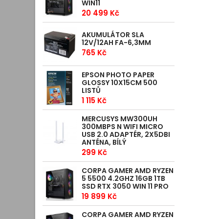
WIN11
20 499 Kč
AKUMULÁTOR SLA
12V/12AH FA-6,3MM
765 Kč
EPSON PHOTO PAPER
GLOSSY 10X15CM 500
LISTŮ
1 115 Kč
MERCUSYS MW300UH
300MBPS N WIFI MICRO
USB 2.0 ADAPTÉR, 2X5DBI
ANTÉNA, BÍLÝ
299 Kč
CORPA GAMER AMD RYZEN
5 5500 4.2GHZ 16GB 1TB
SSD RTX 3050 WIN 11 PRO
19 899 Kč
CORPA GAMER AMD RYZEN