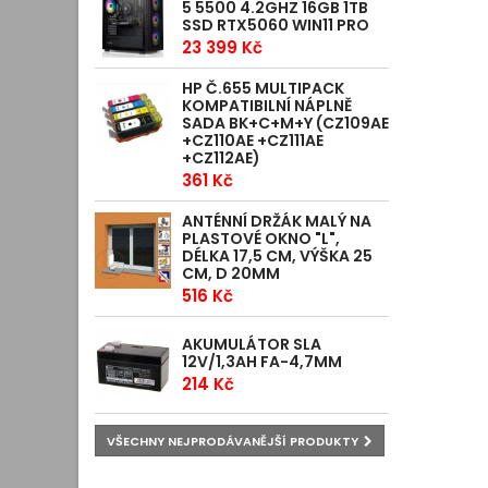
5 5500 4.2GHZ 16GB 1TB
SSD RTX5060 WIN11 PRO
23 399 Kč
HP Č.655 MULTIPACK
KOMPATIBILNÍ NÁPLNĚ
SADA BK+C+M+Y (CZ109AE
+CZ110AE +CZ111AE
+CZ112AE)
361 Kč
ANTÉNNÍ DRŽÁK MALÝ NA
PLASTOVÉ OKNO "L",
DÉLKA 17,5 CM, VÝŠKA 25
CM, D 20MM
516 Kč
AKUMULÁTOR SLA
12V/1,3AH FA-4,7MM
214 Kč
VŠECHNY NEJPRODÁVANĚJŠÍ PRODUKTY