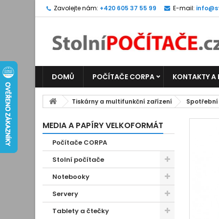
Zavolejte nám:
+420 605 37 55 99
E-mail:
info@s
DOMŮ
POČÍTAČE CORPA
KONTAKTY A
Tiskárny a multifunkční zařízení
Spotřební
MEDIA A PAPÍRY VELKOFORMÁT
Počítače CORPA
Stolní počítače
Notebooky
Servery
Tablety a čtečky