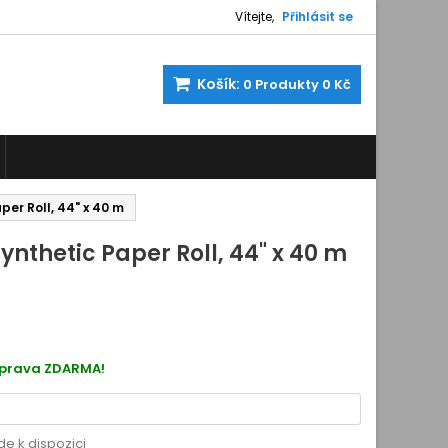
Vítejte,
Přihlásit se
Košík:
0
Produkty
0 Kč
er Roll, 44" x 40 m
nthetic Paper Roll, 44" x 40 m
S041616
oprava ZDARMA!
de k dispozici