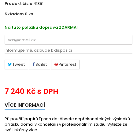
Produkt číslo
41351
Skladem 0
ks
EC13S045114
Na tuto položku doprava ZDARMA!
Informujte mě, až bude k dispozici
Tweet
Sdílet
Pinterest
7 240 Kč
s DPH
VÍCE INFORMACÍ
Při použití papírů Epson dosáhnete nepřekonatelných výsledků
při tisku doma, v kanceláři i v profesionálním studiu. Vytěžte ze
své tiskárny více