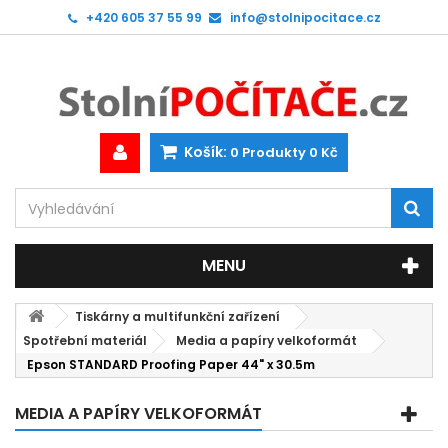
+420 605 37 55 99
info@stolnipocitace.cz
Košík:
0
Produkty
0 Kč
MENU
Tiskárny a multifunkční zařízení
Spotřební materiál
Media a papíry velkoformát
Epson STANDARD Proofing Paper 44" x 30.5m
MEDIA A PAPÍRY VELKOFORMÁT