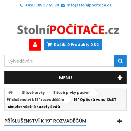
+420 605 37 55 99
info@stolnipocitace.cz
Košík:
0
Produkty
0 Kč
MENU
Síťové prvky
Síťové prvky pasivní
Příslušenství k 19" rozvaděčům
19" Optická vana 12xST
simplex včetně kazety šedá
PŘÍSLUŠENSTVÍ K 19" ROZVADĚČŮM