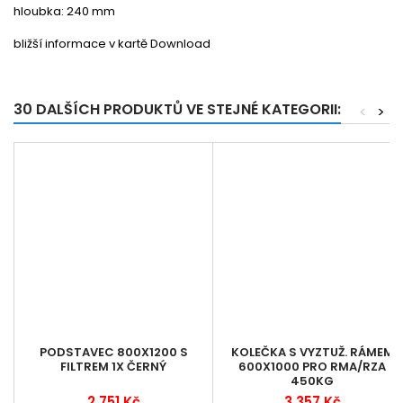
hloubka: 240 mm
bližší informace v kartě Download
30 DALŠÍCH PRODUKTŮ VE STEJNÉ KATEGORII:
<
>
PODSTAVEC 800X1200 S
KOLEČKA S VYZTUŽ. RÁMEM
FILTREM 1X ČERNÝ
600X1000 PRO RMA/RZA
450KG
2 751 Kč
3 357 Kč