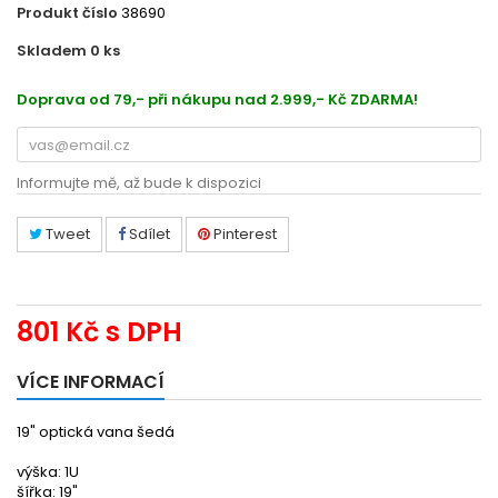
Produkt číslo
38690
Skladem 0
ks
50271573012
Doprava od 79,- při nákupu nad 2.999,- Kč ZDARMA!
Informujte mě, až bude k dispozici
Tweet
Sdílet
Pinterest
801 Kč
s DPH
VÍCE INFORMACÍ
19" optická vana šedá
výška: 1U
šířka: 19"