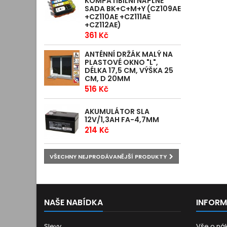
KOMPATIBILNÍ NÁPLNĚ
SADA BK+C+M+Y (CZ109AE
+CZ110AE +CZ111AE
+CZ112AE)
361 Kč
ANTÉNNÍ DRŽÁK MALÝ NA
PLASTOVÉ OKNO "L",
DÉLKA 17,5 CM, VÝŠKA 25
CM, D 20MM
516 Kč
AKUMULÁTOR SLA
12V/1,3AH FA-4,7MM
214 Kč
VŠECHNY NEJPRODÁVANĚJŠÍ PRODUKTY
NAŠE NABÍDKA
INFOR
Slevy
Vše o ná