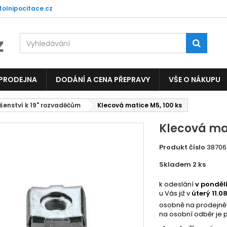
tolnipocitace.cz
 PRODEJNA
DODÁNÍ A CENA PŘEPRAVY
VŠE O NÁKUPU
ušenství k 19" rozvaděčům
Klecová matice M5, 100 ks
Klecová mat
Produkt číslo
38706
Skladem 2
ks
5027
k odeslání
v ponděl
u Vás již v
úterý 11.0
osobně na prodejně
na osobní odběr je 