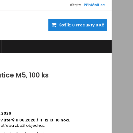
Vítejte,
Přihlásit se
Košík:
0
Produkty
0 Kč
ice M5, 100 ks
12144
í
8.2026
 v
úterý 11.08.2026 / 11-12 13-16 hod.
potřeba zboží objednat.