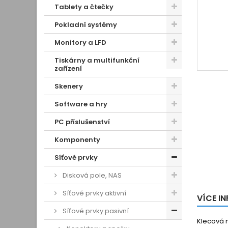
Tablety a čtečky
Pokladní systémy
Monitory a LFD
Tiskárny a multifunkční
zařízení
Skenery
Software a hry
PC příslušenství
Komponenty
Síťové prvky
Disková pole, NAS
Síťové prvky aktivní
VÍCE I
Síťové prvky pasivní
Klecová m