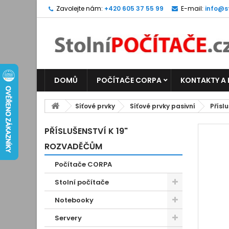
Zavolejte nám:
+420 605 37 55 99
E-mail:
info@s
DOMŮ
POČÍTAČE CORPA
KONTAKTY A
Síťové prvky
Síťové prvky pasivní
Přísl
PŘÍSLUŠENSTVÍ K 19"
ROZVADĚČŮM
Počítače CORPA
Stolní počítače
Notebooky
Servery