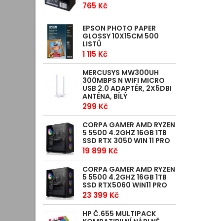
765 Kč
EPSON PHOTO PAPER
GLOSSY 10X15CM 500
LISTŮ
1 115 Kč
MERCUSYS MW300UH
300MBPS N WIFI MICRO
USB 2.0 ADAPTÉR, 2X5DBI
ANTÉNA, BÍLÝ
299 Kč
CORPA GAMER AMD RYZEN
5 5500 4.2GHZ 16GB 1TB
SSD RTX 3050 WIN 11 PRO
19 899 Kč
CORPA GAMER AMD RYZEN
5 5500 4.2GHZ 16GB 1TB
SSD RTX5060 WIN11 PRO
23 399 Kč
HP Č.655 MULTIPACK