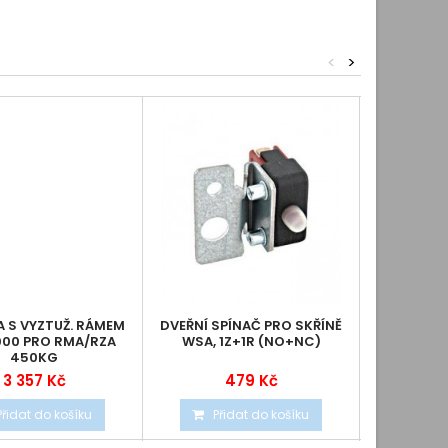
<
>
 S VYZTUŽ. RÁMEM
DVEŘNÍ SPÍNAČ PRO SKŘÍNĚ
19" 2U OP
000 PRO RMA/RZA
WSA, 1Z+1R (NO+NC)
SIMPLEX, L
450KG
3 357 Kč
479 Kč
1
Přidat do košíku
Přidat do košíku
Při