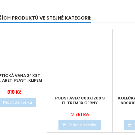
ŠÍCH PRODUKTŮ VE STEJNÉ KATEGORII:
OPTICKÁ VANA 24XST
 ARET. PLAST. KLIPEM
818 Kč
PODSTAVEC 800X1200 S
KOLEČKA
Přidat do košíku
FILTREM 1X ČERNÝ
600X1
2 751 Kč
Přidat do košíku