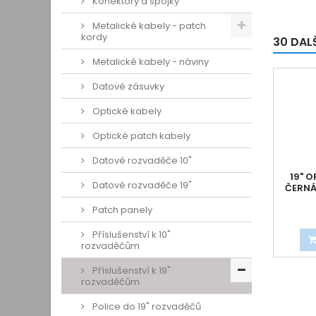
Konektory a spojky
Metalické kabely - patch
kordy
30 DAL
Metalické kabely - náviny
Datové zásuvky
Optické kabely
Optické patch kabely
Datové rozvaděče 10"
19" 
Datové rozvaděče 19"
ČERNÁ,
Patch panely
Příslušenství k 10"
rozvaděčům
Příslušenství k 19"
rozvaděčům
Police do 19" rozvaděčů