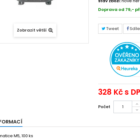
stav zboží:
nové ner
Doprava od 79,- př
Tweet
Sdíle
Zobrazit větší
328 Kč
s D
Počet
NFORMACÍ
atice M5, 100 ks