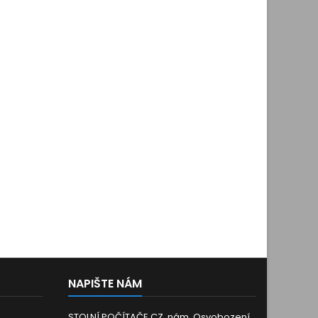
NAPIŠTE NÁM
STOLNÍ POČÍTAČE.CZ, nám. Osvobození