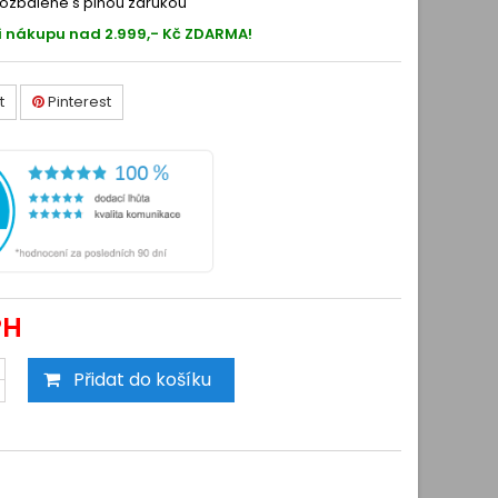
ozbalené s plnou zárukou
i nákupu nad 2.999,- Kč ZDARMA!
t
Pinterest
PH
Přidat do košíku