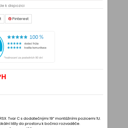
de k dispozici
t
Pinterest
PH
 RSX. Tvar C s dodatečnými 19“ montážními pozicemi 1U.
ikální lišty do prostoru k bočnici rozvaděče.