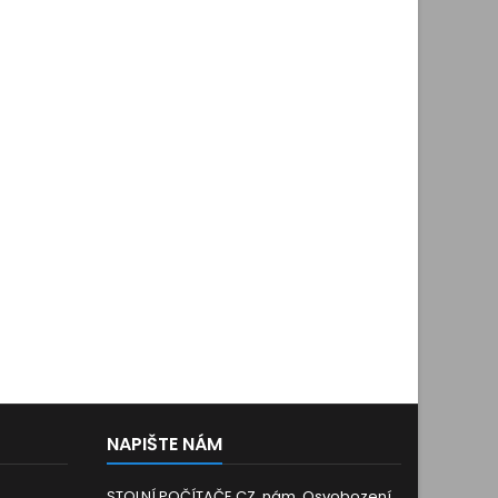
NAPIŠTE NÁM
STOLNÍ POČÍTAČE.CZ, nám. Osvobození