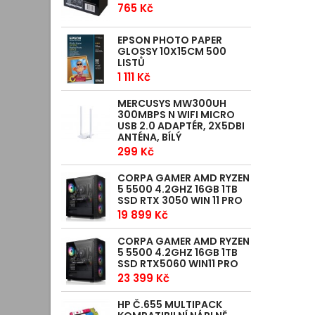
765 Kč
EPSON PHOTO PAPER
GLOSSY 10X15CM 500
LISTŮ
1 111 Kč
MERCUSYS MW300UH
300MBPS N WIFI MICRO
USB 2.0 ADAPTÉR, 2X5DBI
ANTÉNA, BÍLÝ
299 Kč
CORPA GAMER AMD RYZEN
5 5500 4.2GHZ 16GB 1TB
SSD RTX 3050 WIN 11 PRO
19 899 Kč
CORPA GAMER AMD RYZEN
5 5500 4.2GHZ 16GB 1TB
SSD RTX5060 WIN11 PRO
23 399 Kč
HP Č.655 MULTIPACK