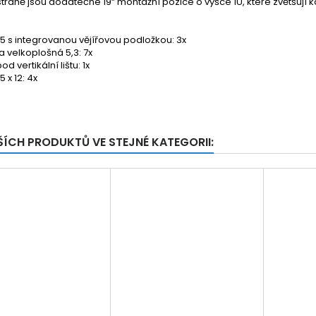
straně jsou dodatečné 19“ montážní pozice o výšce 1U, které zvětšují
5 s integrovanou vějířovou podložkou: 3x
a velkoplošná 5,3: 7x
od vertikální lištu: 1x
 x 12: 4x
ŠÍCH PRODUKTŮ VE STEJNÉ KATEGORII: