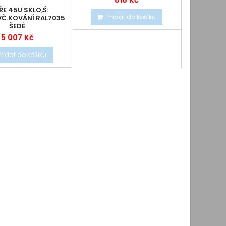
ŘE 45U SKLO,Š:
PODSTAV
Přidat do košíku
Č.KOVÁNÍ RAL7035
FILTR
ŠEDÉ
5 007 Kč
2
Přidat do košíku
Při