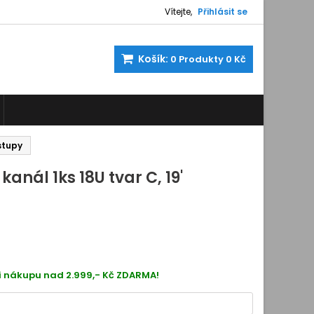
Vítejte,
Přihlásit se
Košík:
0
Produkty
0 Kč
ostupy
 kanál 1ks 18U tvar C, 19'
5
123980
i nákupu nad 2.999,- Kč ZDARMA!