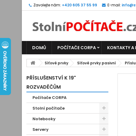
Zavolejte nám:
+420 605 37 55 99
E-mail:
info@s
DOMŮ
POČÍTAČE CORPA
KONTAKTY A
Síťové prvky
Síťové prvky pasivní
Přísl
PŘÍSLUŠENSTVÍ K 19"
ROZVADĚČŮM
Počítače CORPA
Stolní počítače
Notebooky
Servery