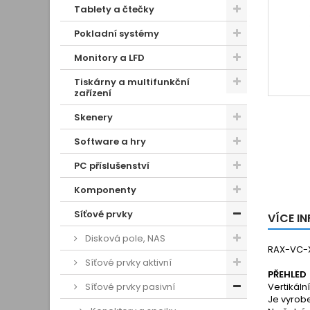
Tablety a čtečky
Pokladní systémy
Monitory a LFD
Tiskárny a multifunkční
zařízení
Skenery
Software a hry
PC příslušenství
Komponenty
Síťové prvky
VÍCE I
Disková pole, NAS
RAX-VC-
Síťové prvky aktivní
PŘEHLED
Síťové prvky pasivní
Vertikáln
Je vyrobe