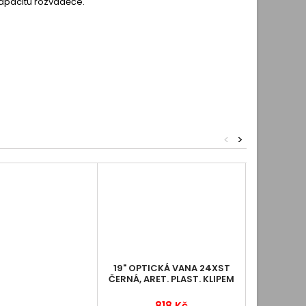
 kapacitu rozvaděče.
<
>
19" OPTICKÁ VANA 24XST
ČERNÁ, ARET. PLAST. KLIPEM
818 Kč