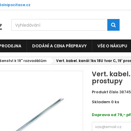
tolnipocitace.cz
 PRODEJNA
DODÁNÍ A CENA PŘEPRAVY
VŠE O NÁKUPU
ušenství k 19" rozvaděčům
Vert. kabel. kanál 1ks 18U tvar C, 19' pr
Vert. kabel.
prostupy
Produkt číslo
3874
Skladem 0
ks
5027
Doprava od 79,- př