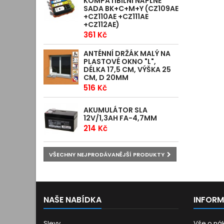
KOMPATIBILNÍ NÁPLNĚ
SADA BK+C+M+Y (CZ109AE
+CZ110AE +CZ111AE
+CZ112AE)
361 Kč
ANTÉNNÍ DRŽÁK MALÝ NA
PLASTOVÉ OKNO "L",
DÉLKA 17,5 CM, VÝŠKA 25
CM, D 20MM
516 Kč
AKUMULÁTOR SLA
12V/1,3AH FA-4,7MM
214 Kč
VŠECHNY NEJPRODÁVANĚJŠÍ PRODUKTY
NAŠE NABÍDKA
INFOR
Slevy
Vše o ná