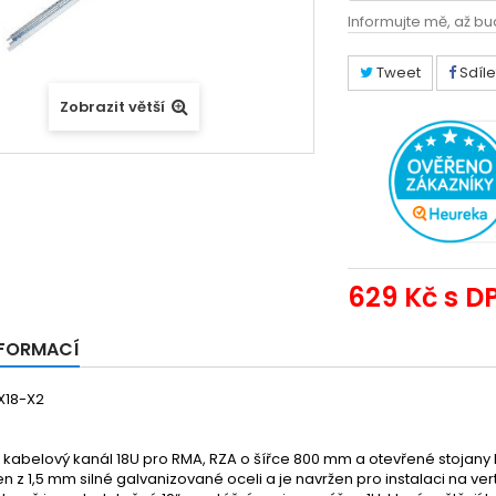
Informujte mě, až bu
Tweet
Sdíle
Zobrazit větší
629 Kč
s D
NFORMACÍ
X18-X2
í kabelový kanál 18U pro RMA, RZA o šířce 800 mm a otevřené stojany
n z 1,5 mm silné galvanizované oceli a je navržen pro instalaci na vert