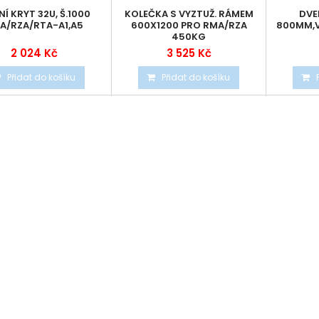
Í KRYT 32U, Š.1000
KOLEČKA S VYZTUŽ. RÁMEM
DVE
A/RZA/RTA-A1,A5
600X1200 PRO RMA/RZA
800MM,V
450KG
2 024 Kč
3 525 Kč
Přidat do košíku
Přidat do košíku