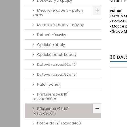
Konektory a spojky
Na čelní 
Metalické kabely - patch
PŘÍBAL
kordy
• Šroub M
• Podložk
Metalické kabely - náviny
• Matice p
• Šroub M5
Datové zásuvky
Optické kabely
Optické patch kabely
30 DAL
Datové rozvaděče 10"
Datové rozvaděče 19"
Patch panely
Příslušenství k 10"
rozvaděčům
Příslušenství k 19"
rozvaděčům
Police do 19" rozvaděčů