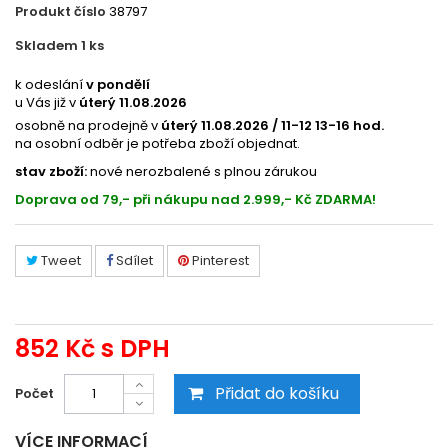
Produkt číslo
38797
Skladem 1
ks
5027123925
k odeslání
v pondělí
u Vás již v
úterý 11.08.2026
osobně na prodejně v
úterý 11.08.2026 / 11-12 13-16 hod.
na osobní odběr je potřeba zboží objednat.
stav zboží:
nové nerozbalené s plnou zárukou
Doprava od 79,- při nákupu nad 2.999,- Kč ZDARMA!
Tweet
Sdílet
Pinterest
852 Kč
s DPH
Přidat do košíku
Počet
VÍCE INFORMACÍ