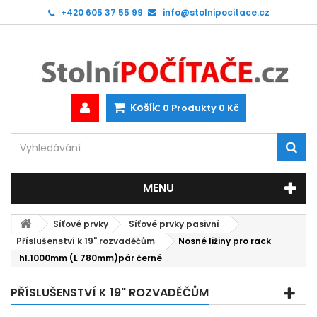
+420 605 37 55 99
info@stolnipocitace.cz
Košík:
0
Produkty
0 Kč
MENU
Síťové prvky
Síťové prvky pasivní
Příslušenství k 19" rozvaděčům
Nosné ližiny pro rack
hl.1000mm (L 780mm)pár černé
PŘÍSLUŠENSTVÍ K 19" ROZVADĚČŮM