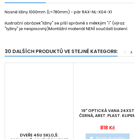
Nosné ližiny 1000mm (L=780mm) - pár RAX-NL-X04-X1
ilustrační obrázek"ližiny" se píší správně s měkkým "i" (výraz
"lyžiny" je nespisovný)Montážní materiál NENÍ součástí balení.
30 DALŠÍCH PRODUKTŮ VE STEJNÉ KATEGORII:
<
>
19" OPTICKÁ VANA 24XST
ČERNÁ, ARET. PLAST. KLIPEM
818 Kč
DVEŘE 45U SKLO,Š:
Přidat do košíku