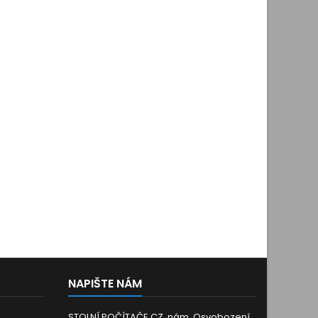
NAPIŠTE NÁM
STOLNÍ POČÍTAČE.CZ, nám. Osvobození