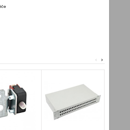
děče
<
>