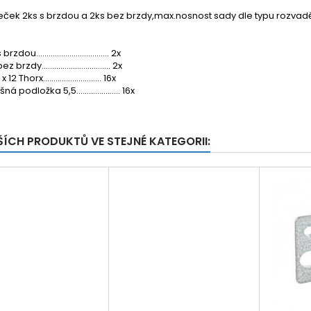
eček 2ks s brzdou a 2ks bez brzdy,max.nosnost sady dle typu rozva
ou................................... 2x
rzdy................................. 2x
 Thorx............................ 16x
á podložka 5,5..................... 16x
ŠÍCH PRODUKTŮ VE STEJNÉ KATEGORII: