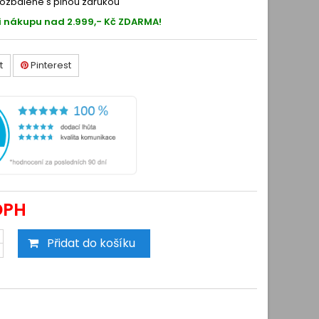
ozbalené s plnou zárukou
i nákupu nad 2.999,- Kč ZDARMA!
t
Pinterest
DPH
Přidat do košíku