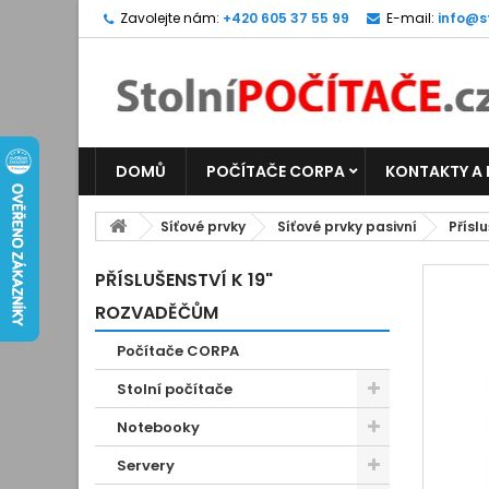
Zavolejte nám:
+420 605 37 55 99
E-mail:
info@s
DOMŮ
POČÍTAČE CORPA
KONTAKTY A
Síťové prvky
Síťové prvky pasivní
Přísl
PŘÍSLUŠENSTVÍ K 19"
ROZVADĚČŮM
Počítače CORPA
Stolní počítače
Notebooky
Servery