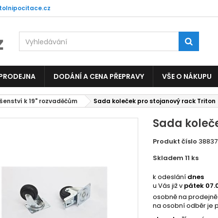
tolnipocitace.cz
 PRODEJNA
DODÁNÍ A CENA PŘEPRAVY
VŠE O NÁKUPU
ušenství k 19" rozvaděčům
Sada koleček pro stojanový rack Triton
Sada koleče
Produkt číslo
38837
Skladem 11
ks
5027
k odeslání
dnes
u Vás již v
pátek 07.
osobně na prodejně
na osobní odběr je 