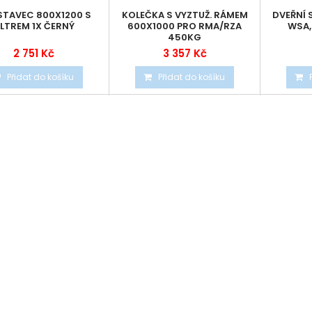
TAVEC 800X1200 S
KOLEČKA S VYZTUŽ. RÁMEM
DVEŘNÍ 
ILTREM 1X ČERNÝ
600X1000 PRO RMA/RZA
WSA,
450KG
2 751 Kč
3 357 Kč
Přidat do košíku
Přidat do košíku