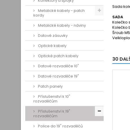
Konektory a spojky
Sada kol
Metalické kabely - patch
kordy
SADA
Kolečko s brzd
Metalické kabely - náviny
Kolečko bez b
Šroub M5 x 12
Datové zásuvky
Velkloplošn
Optické kabely
Optické patch kabely
30 DAL
Datové rozvaděče 10"
Datové rozvaděče 19"
Patch panely
Příslušenství k 10"
rozvaděčům
Příslušenství k 19"
rozvaděčům
Police do 19" rozvaděčů