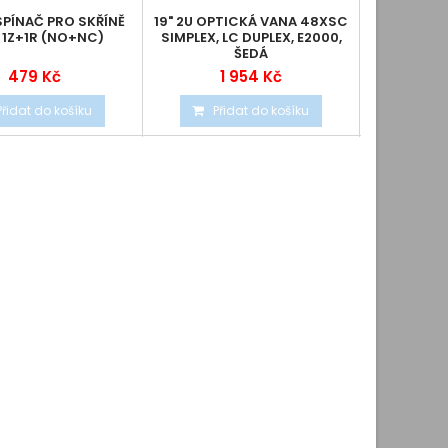
SPÍNAČ PRO SKŘÍNĚ
19" 2U OPTICKÁ VANA 48XSC
OPTIX 19
 1Z+1R (NO+NC)
SIMPLEX, LC DUPLEX, E2000,
24XSCD 
ŠEDÁ
PLAST
479 Kč
1 954 Kč
Přidat do košíku
Přidat do košíku
Při