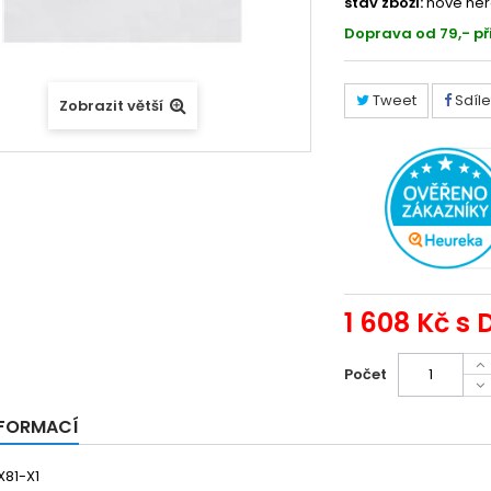
stav zboží:
nové ner
Doprava od 79,- př
Tweet
Sdíle
Zobrazit větší
1 608 Kč
s 
Počet
NFORMACÍ
81-X1