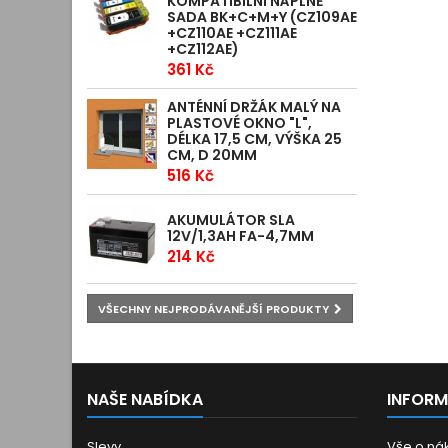
KOMPATIBILNÍ NÁPLNĚ
SADA BK+C+M+Y (CZ109AE
+CZ110AE +CZ111AE
+CZ112AE)
361 Kč
ANTÉNNÍ DRŽÁK MALÝ NA
PLASTOVÉ OKNO "L",
DÉLKA 17,5 CM, VÝŠKA 25
CM, D 20MM
516 Kč
AKUMULÁTOR SLA
12V/1,3AH FA-4,7MM
214 Kč
VŠECHNY NEJPRODÁVANĚJŠÍ PRODUKTY
NAŠE NABÍDKA
INFOR
Slevy
Vše o ná