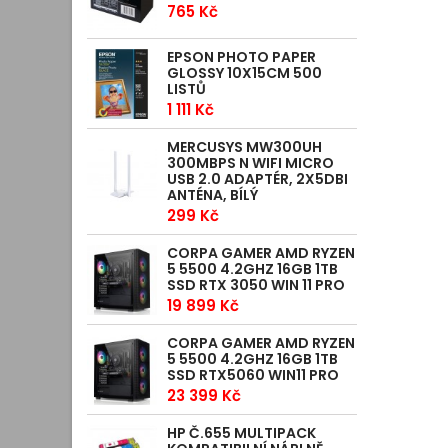
765 Kč
EPSON PHOTO PAPER
GLOSSY 10X15CM 500
LISTŮ
1 111 Kč
MERCUSYS MW300UH
300MBPS N WIFI MICRO
USB 2.0 ADAPTÉR, 2X5DBI
ANTÉNA, BÍLÝ
299 Kč
CORPA GAMER AMD RYZEN
5 5500 4.2GHZ 16GB 1TB
SSD RTX 3050 WIN 11 PRO
19 899 Kč
CORPA GAMER AMD RYZEN
5 5500 4.2GHZ 16GB 1TB
SSD RTX5060 WIN11 PRO
23 399 Kč
HP Č.655 MULTIPACK