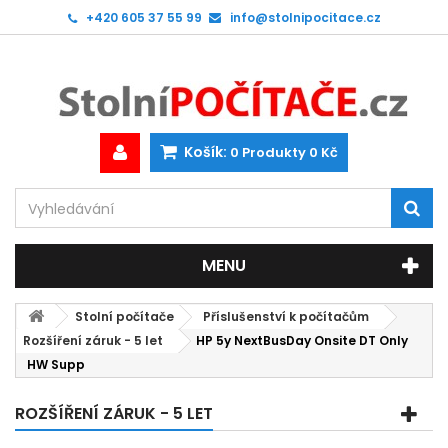
+420 605 37 55 99
info@stolnipocitace.cz
Košík:
0
Produkty
0 Kč
MENU
Stolní počítače
Příslušenství k počítačům
Rozšíření záruk - 5 let
HP 5y NextBusDay Onsite DT Only
HW Supp
ROZŠÍŘENÍ ZÁRUK - 5 LET