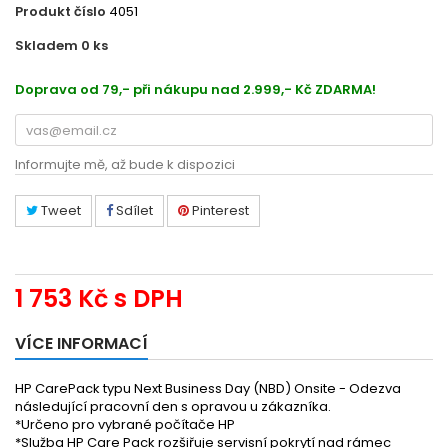
Produkt číslo
4051
Skladem 0
ks
UL731E
Doprava od 79,- při nákupu nad 2.999,- Kč ZDARMA!
Informujte mě, až bude k dispozici
Tweet
Sdílet
Pinterest
1 753 Kč
s DPH
VÍCE INFORMACÍ
HP CarePack typu Next Business Day (NBD) Onsite - Odezva
následující pracovní den s opravou u zákazníka.
*Určeno pro vybrané počítače HP
*Služba HP Care Pack rozšiřuje servisní pokrytí nad rámec